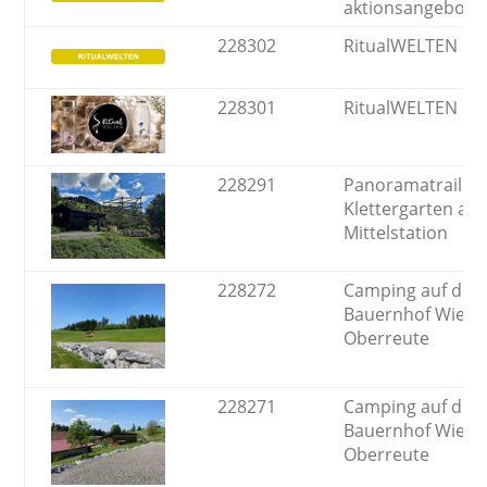
aktionsangebot
228302
RitualWELTEN Sh
228301
RitualWELTEN Sh
228291
Panoramatrail:
Klettergarten an 
Mittelstation
228272
Camping auf de
Bauernhof Wiede
Oberreute
228271
Camping auf de
Bauernhof Wiede
Oberreute