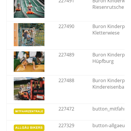
227491
Buron Kinderwelt
Riesenrutsche
227490
Buron Kinderpark
Kletterwiese
227489
Buron Kinderpark
Hüpfburg
227488
Buron Kinderpark
Kindereisenbahn
227472
button_mitfahrze
227329
button-allgaeu-bi