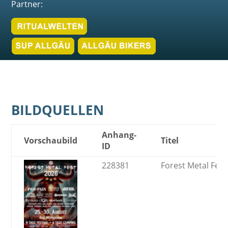
Partner:
BILDQUELLEN
Anhang-
Vorschaubild
Titel
ID
228381
Forest Metal Fest