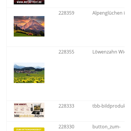
228359
Alpenglüchen im 
228355
Löwenzahn Wiese
228333
tbb-bildprodukti
228330
button_zum-