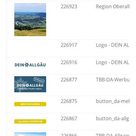
226923
Region Oberallgä
226917
Logo - DEIN ALL
226916
Logo - DEIN ALL
226877
TBB-DA-Werbung
226875
button_da-mehr-
226867
button_da-allgaeu
226866
TBB-DA-Allgaeu-T