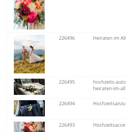
226496
Heiraten im Allgä
226495
hochzeits-auto-al
heiraten-im-allg
226494
Hochzeitsanzug
226493
Hochzeitsaccesso