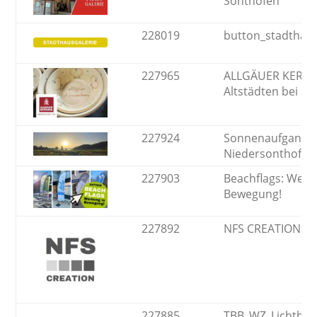
Sonthofen
228019
button_stadthaus
227965
ALLGÄUER KERAM
Altstädten bei S
227924
Sonnenaufgang 
Niedersonthofen
227903
Beachflags: Werb
Bewegung!
227892
NFS CREATION
227885
TBB_WZ_Lichtbild