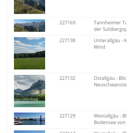
227169
Tannheimer Tal - 
der Sulzbergspitz
227138
Unterallgäu - Kor
Wind
227132
Ostallgäu - Blick 
Neuschwanstein
227129
Westallgäu - Blic
Bodensee von Li