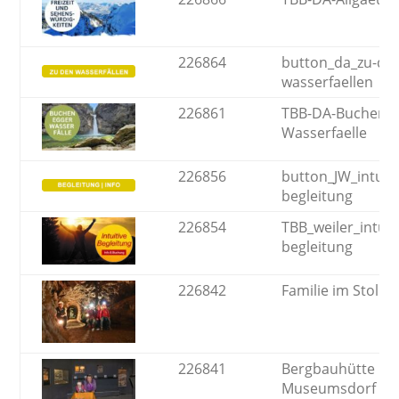
226864
button_da_zu-de
wasserfaellen
226861
TBB-DA-Bucheneg
Wasserfaelle
226856
button_JW_intuiti
begleitung
226854
TBB_weiler_intuit
begleitung
226842
Familie im Stolle
226841
Bergbauhütte
Museumsdorf