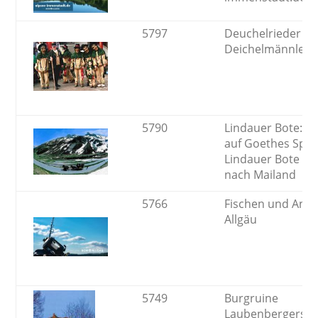
5797
Deuchelrieder
Deichelmännle
5790
Lindauer Bote: K
auf Goethes Spur
Lindauer Bote vo
nach Mailand
5766
Fischen und Ange
Allgäu
5749
Burgruine
Laubenbergerste