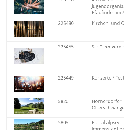
Jugendorganisat
Pfadfinder im All
225480
Kirchen- und Org
225455
Schützenvereine
225449
Konzerte / Festiva
5820
Hörnerdörfer -
Ofterschwanger 
5809
Portal alpsee-
immenstadt.de