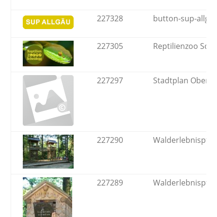
227328
button-sup-allga
227305
Reptilienzoo Sch
227297
Stadtplan Obers
227290
Walderlebnispfa
227289
Walderlebnispfa