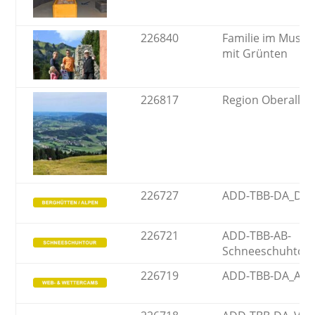
226840
Familie im Muse
mit Grünten
226817
Region Oberallgä
226727
ADD-TBB-DA_DA-
226721
ADD-TBB-AB-
Schneeschuhtou
226719
ADD-TBB-DA_All