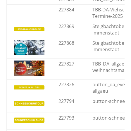
227884
TBB-DA-Viehschei
Termine-2025
227869
Steigbachtobel in
Immenstadt
227868
Steigbachtobel in
Immenstadt
227827
TBB_DA_allgaeu-
weihnachtsmarkt
227826
button_da_events
allgaeu
227794
button-schneesc
227793
button-schnees