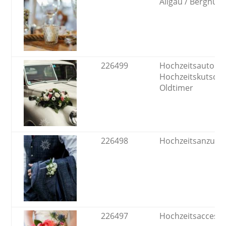
Allgäu / Berghütt
226499
Hochzeitsauto /
Hochzeitskutsche
Oldtimer
226498
Hochzeitsanzug
226497
Hochzeitsaccesso