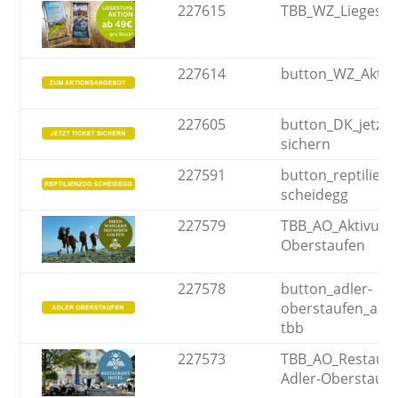
227615
TBB_WZ_Liegestu
227614
button_WZ_Aktio
227605
button_DK_jetzt-t
sichern
227591
button_reptilienz
scheidegg
227579
TBB_AO_Aktivurla
Oberstaufen
227578
button_adler-
oberstaufen_akti
tbb
227573
TBB_AO_Restaura
Adler-Oberstauf