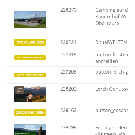
228270
Camping auf de
Bauernhof Wiede
Oberreute
228221
RitualWELTEN
228215
button_kostenlos
anmelden
228203
button-lerch-gen
228202
Lerch Genusswel
228162
button_geschenk
228098
Felbinger Herren
- Immenstadt