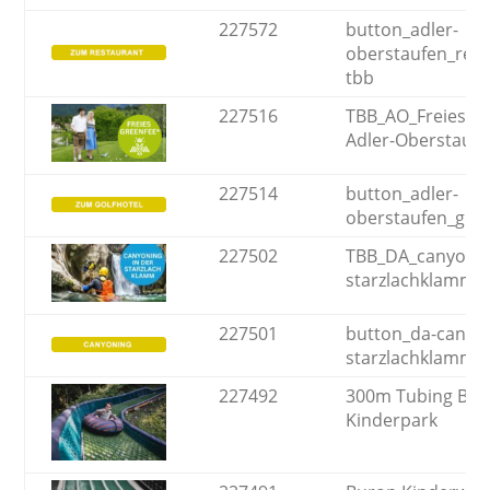
227572
button_adler-
oberstaufen_rest
tbb
227516
TBB_AO_Freies-G
Adler-Oberstauf
227514
button_adler-
oberstaufen_golf
227502
TBB_DA_canyonin
starzlachklamm
227501
button_da-canyo
starzlachklamm
227492
300m Tubing Bah
Kinderpark