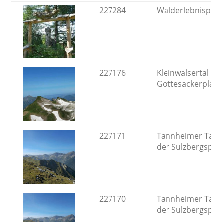
227284
Walderlebnispfa
227176
Kleinwalsertal -
Gottesackerplat
227171
Tannheimer Tal - 
der Sulzbergspitz
227170
Tannheimer Tal - 
der Sulzbergspitz