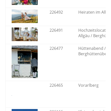
226492
Heiraten im Allgä
226491
Hochzeitslocatio
Allgäu / Berghütt
226477
Hüttenabend /
Berghüttenüber
226465
Vorarlberg