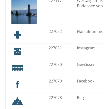
227117
Westallgäu - Blic
Bodensee von Li
227082
Notrufnummern
227081
Instagram
227080
Gewässer
227079
Facebook
227078
Berge