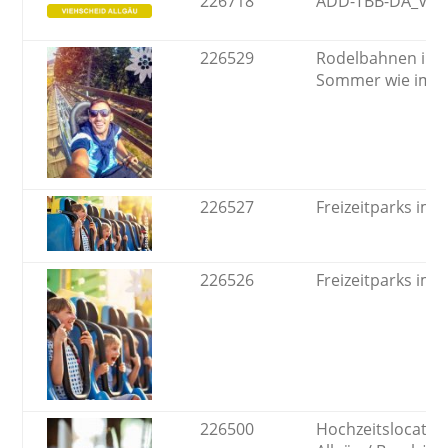
226718
ADD-TBB-DA_Vieh
226529
Rodelbahnen im A
Sommer wie im W
226527
Freizeitparks im 
226526
Freizeitparks im 
226500
Hochzeitslocatio