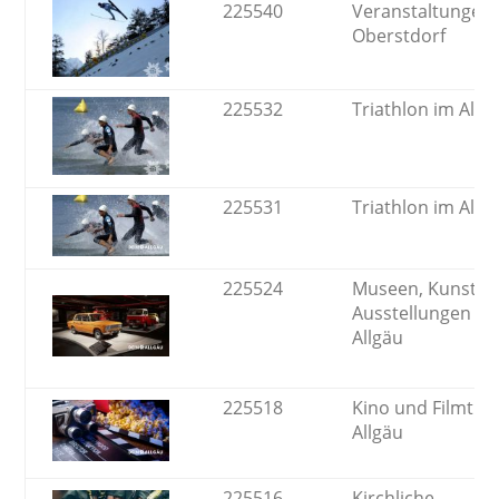
225540
Veranstaltungen 
Oberstdorf
225532
Triathlon im Allg
225531
Triathlon im Allg
225524
Museen, Kunst
Ausstellungen u
Allgäu
225518
Kino und Filmthe
Allgäu
225516
Kirchliche