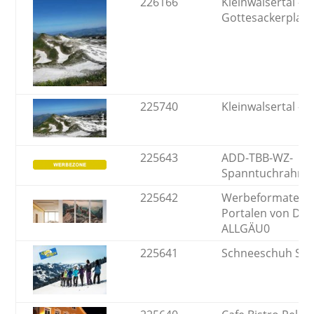
226166
Kleinwalsertal -
Gottesackerplat
225740
Kleinwalsertal - 
225643
ADD-TBB-WZ-
Spanntuchrahm
225642
Werbeformate au
Portalen von DEI
ALLGÄU0
225641
Schneeschuh Sh