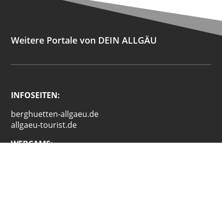
Weitere Portale von DEIN ALLGÄU
INFOSEITEN:
berghuetten-allgaeu.de
allgaeu-tourist.de
WEBCAMS:
allgaeu-cam.de
bodenseewebcam.de
EVENTS:
allgaeu-viehscheid.de