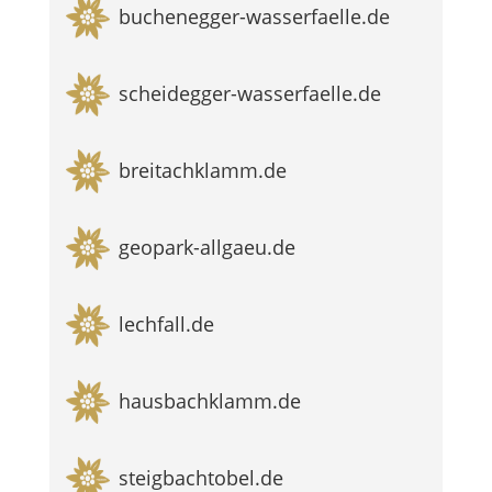
buchenegger-wasserfaelle.de
scheidegger-wasserfaelle.de
breitachklamm.de
geopark-allgaeu.de
lechfall.de
hausbachklamm.de
steigbachtobel.de