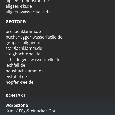
alpsee-immenstadt.de
allgaeu-ski.de
allgaeu-wasserfaelle.de
GEOTOPE:
breitachklamm.de
buchenegger-wasserfaelle.de
geopark-allgaeu.de
starzlachklamm.de
steigbachtobel.de
scheidegger-wasserfaelle.de
lechfall.de
hausbachklamm.de
eistobel.de
hopfen-see.de
KONTAKT:
werbezone
Kunz / Füg-Steinacker Gbr