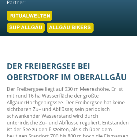
Partner:
DER FREIBERGSEE BEI
OBERSTDORF IM OBERALLGÄU
Der Freibergsee liegt auf 930 m Meereshöhe. Er ist
mit rund 16 ha Wasserfläche der größte
AllgäuerHochgebirgssee. Der Freibergsee hat keine
sichtbaren Zu– und Abflüsse; sein periodisch
schwankender Wasserstand wird durch
unterirdische Zu– und Abflüsse reguliert. Entstanden
ist der See zu den Eiszeiten, als sich über dem
heutigen Standort 700 bis 800 m hoch die Eismassen