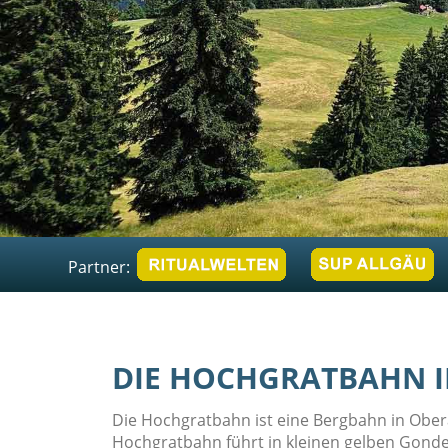
Partner:
DIE HOCHGRATBAHN I
Die Hochgratbahn ist eine Bergbahn in Obera
Hochgratbahn führt in kleinen gelben Gondel