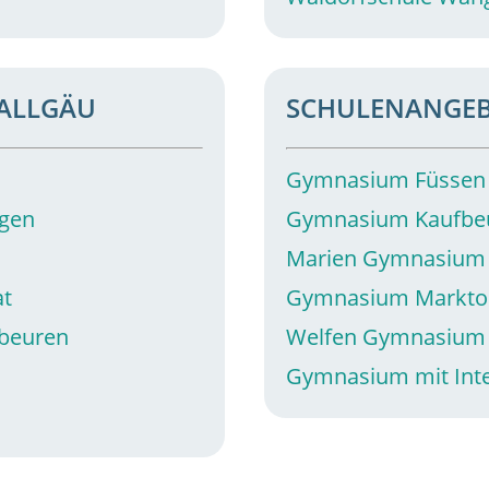
ALLGÄU
SCHULENANGEB
Gymnasium Füssen
gen
Gymnasium Kaufbe
Marien Gymnasium
at
Gymnasium Markto
beuren
Welfen Gymnasium
m
Gymnasium mit Int