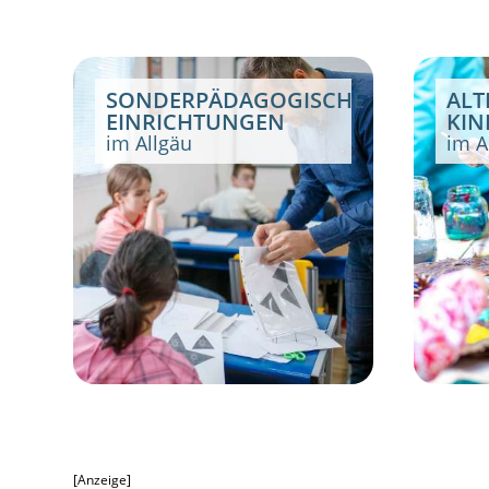
SONDERPÄDAGOGISCHE
ALT
EINRICHTUNGEN
KIN
im Allgäu
im A
[Anzeige]