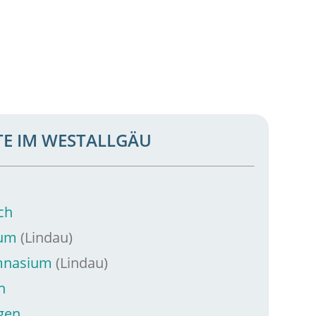
E IM WESTALLGÄU
ch
ium
(Lindau)
ymnasium
(Lindau)
n
gen