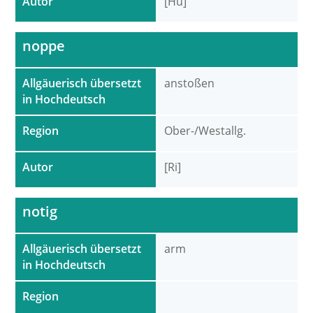
Autor
[Hu]
noppe
Allgäuerisch übersetzt
anstoßen
in Hochdeutsch
Region
Ober-/Westallg.
Autor
[Ri]
notig
Allgäuerisch übersetzt
arm
in Hochdeutsch
Region