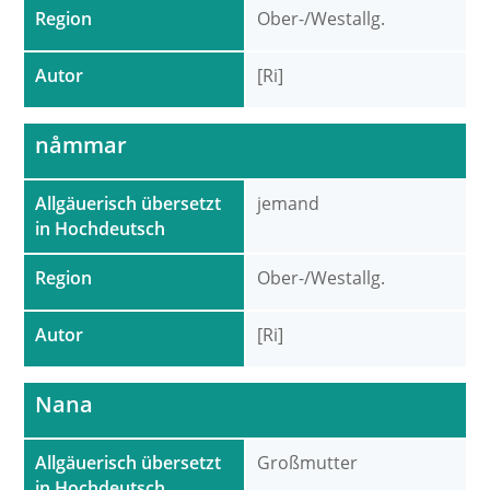
Region
Ober-/Westallg.
Autor
[Ri]
nåmmar
Allgäuerisch übersetzt
jemand
in Hochdeutsch
Region
Ober-/Westallg.
Autor
[Ri]
Nana
Allgäuerisch übersetzt
Großmutter
in Hochdeutsch