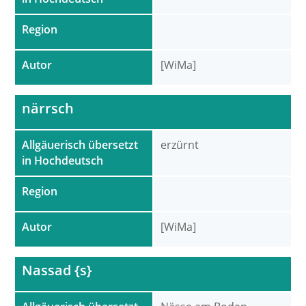
Region
Autor
[WiMa]
närrsch
Allgäuerisch übersetzt
erzürnt
in Hochdeutsch
Region
Autor
[WiMa]
Nassad {s}