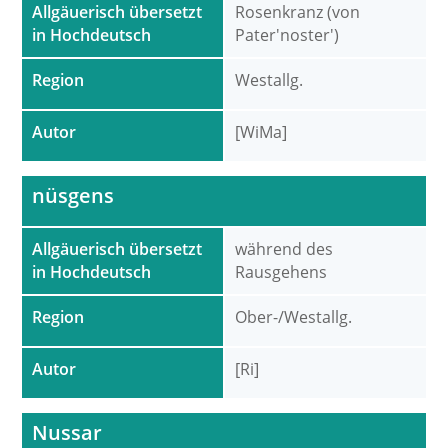
Allgäuerisch übersetzt
Rosenkranz (von
in Hochdeutsch
Pater'noster')
Region
Westallg.
Autor
[WiMa]
nüsgens
Allgäuerisch übersetzt
während des
in Hochdeutsch
Rausgehens
Region
Ober-/Westallg.
Autor
[Ri]
Nussar