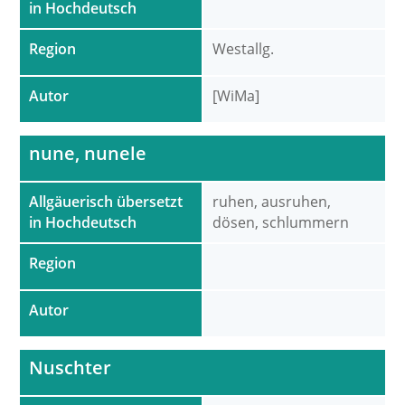
in Hochdeutsch
Region
Westallg.
Autor
[WiMa]
nune, nunele
Allgäuerisch übersetzt
ruhen, ausruhen,
in Hochdeutsch
dösen, schlummern
Region
Autor
Nuschter