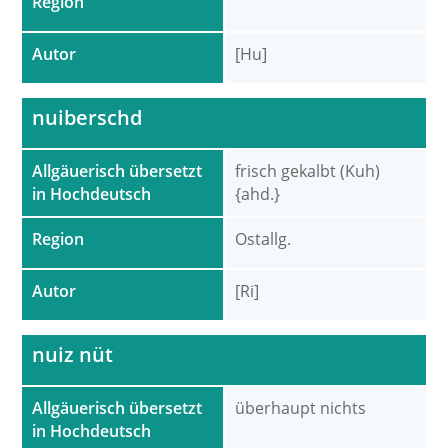
Region
Autor
[Hu]
nuiberschd
Allgäuerisch übersetzt
frisch gekalbt (Kuh)
in Hochdeutsch
{ahd.}
Region
Ostallg.
Autor
[Ri]
nuiz nüt
Allgäuerisch übersetzt
überhaupt nichts
in Hochdeutsch