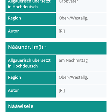
Allgäuerisch übersetzt
Großvater
in Hochdeutsch
Region
Ober-/Westallg.
Autor
[Ri]
Nååündr, im(!) ~
Allgäuerisch übersetzt
am Nachmittag
in Hochdeutsch
Region
Ober-/Westallg.
Autor
[Ri]
Nååwisele