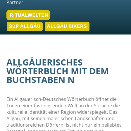
Partner:
ALLGÄUERISCHES
WÖRTERBUCH MIT DEM
BUCHSTABEN N
Ein Allgäuerisch-Deutsches Wörterbuch öffnet die
Tür zu einer faszinierenden Welt, in der Sprache die
kulturelle Identität einer Region widerspiegelt. Das
Allgäu, mit seinen malerischen Landschaften und
traditionsreichen Dörfern, ist nicht nur ein beliebtes