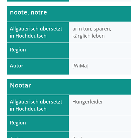
noote, notre
Allgäuerisch übersetzt
arm tun, sparen,
in Hochdeutsch
kärglich leben
Region
Autor
[WiMa]
Nootar
Allgäuerisch übersetzt
Hungerleider
in Hochdeutsch
Region