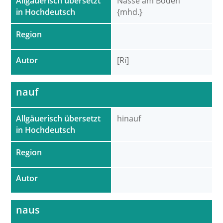
Allgäuerisch übersetzt
Nässe am Boden
in Hochdeutsch
{mhd.}
Region
Autor
[Ri]
nauf
Allgäuerisch übersetzt
hinauf
in Hochdeutsch
Region
Autor
naus