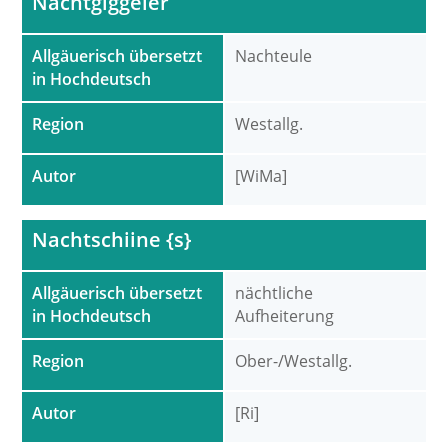
Nachtgiggeler
Allgäuerisch übersetzt
Nachteule
in Hochdeutsch
Region
Westallg.
Autor
[WiMa]
Nachtschiine {s}
Allgäuerisch übersetzt
nächtliche
in Hochdeutsch
Aufheiterung
Region
Ober-/Westallg.
Autor
[Ri]