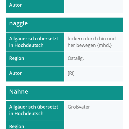
Autor
naggle
Allgäuerisch übersetzt
lockern durch hin und
in Hochdeutsch
her bewegen {mhd.}
Region
Ostallg.
Autor
[Ri]
Nähne
Allgäuerisch übersetzt
Großvater
in Hochdeutsch
Region