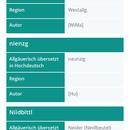
Region
Westallg.
Autor
[WiMa]
nienzg
Allgäuerisch übersetzt
neunzig
in Hochdeutsch
Region
Autor
[Hu]
Niidbittl
Allgäuerisch übersetzt
Neider (Neidbeutel)