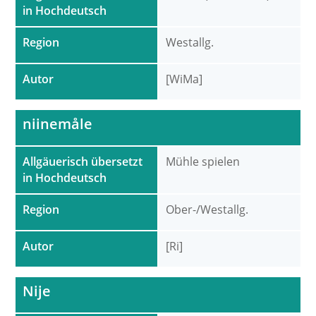
in Hochdeutsch
Region
Westallg.
Autor
[WiMa]
niinemåle
Allgäuerisch übersetzt
Mühle spielen
in Hochdeutsch
Region
Ober-/Westallg.
Autor
[Ri]
Nije