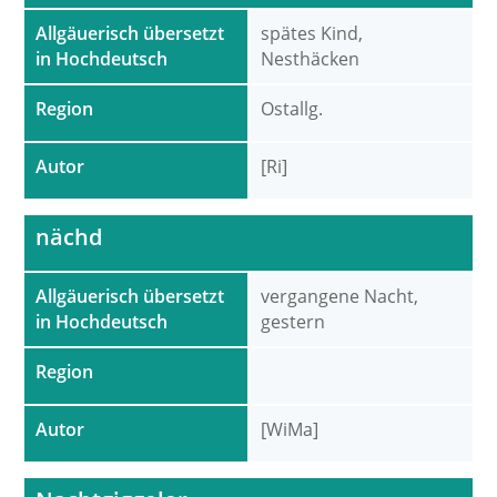
Allgäuerisch übersetzt
spätes Kind,
in Hochdeutsch
Nesthäcken
Region
Ostallg.
Autor
[Ri]
nächd
Allgäuerisch übersetzt
vergangene Nacht,
in Hochdeutsch
gestern
Region
Autor
[WiMa]