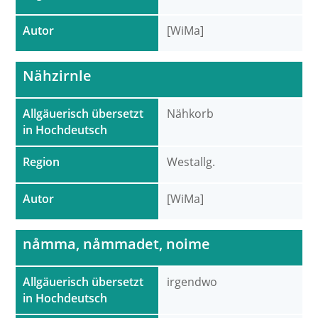
Autor
[WiMa]
Nähzirnle
Allgäuerisch übersetzt
Nähkorb
in Hochdeutsch
Region
Westallg.
Autor
[WiMa]
nåmma, nåmmadet, noime
Allgäuerisch übersetzt
irgendwo
in Hochdeutsch