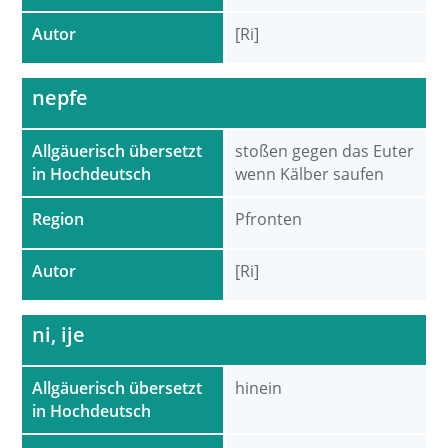
Autor
[Ri]
nepfe
Allgäuerisch übersetzt
stoßen gegen das Euter
in Hochdeutsch
wenn Kälber saufen
Region
Pfronten
Autor
[Ri]
ni, ije
Allgäuerisch übersetzt
hinein
in Hochdeutsch