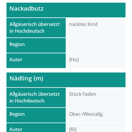
Nackadbutz
Allgäuerisch übersetzt
nacktes Kind
in Hochdeutsch
Region
Autor
[Hu]
Nädling {m}
Allgäuerisch übersetzt
Stück Faden
in Hochdeutsch
Region
Ober-/Westallg.
Autor
[Ri]