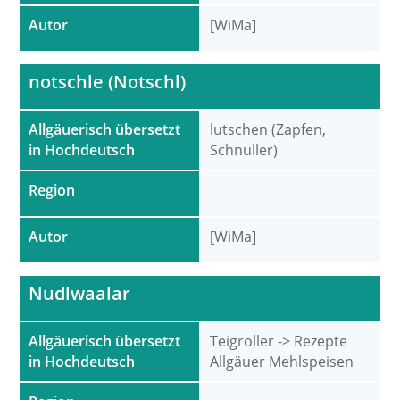
Autor
[WiMa]
notschle (Notschl)
Allgäuerisch übersetzt
lutschen (Zapfen,
in Hochdeutsch
Schnuller)
Region
Autor
[WiMa]
Nudlwaalar
Allgäuerisch übersetzt
Teigroller -> Rezepte
in Hochdeutsch
Allgäuer Mehlspeisen