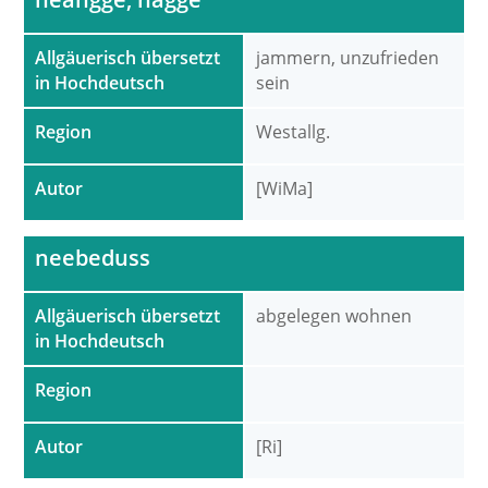
Allgäuerisch übersetzt
jammern, unzufrieden
in Hochdeutsch
sein
Region
Westallg.
Autor
[WiMa]
neebeduss
Allgäuerisch übersetzt
abgelegen wohnen
in Hochdeutsch
Region
Autor
[Ri]