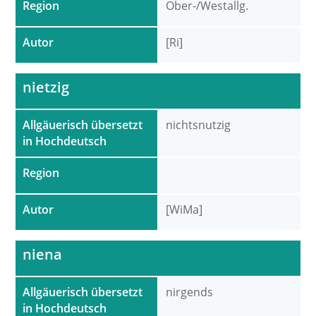
Region
Ober-/Westallg.
Autor
[Ri]
nietzig
Allgäuerisch übersetzt
nichtsnutzig
in Hochdeutsch
Region
Autor
[WiMa]
niena
Allgäuerisch übersetzt
nirgends
in Hochdeutsch