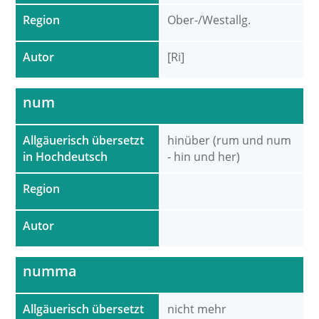
Region
Ober-/Westallg.
Autor
[Ri]
num
Allgäuerisch übersetzt
hinüber (rum und num
in Hochdeutsch
- hin und her)
Region
Autor
numma
Allgäuerisch übersetzt
nicht mehr