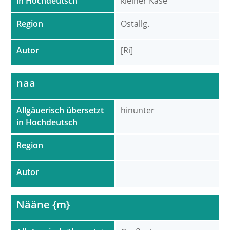
in Hochdeutsch
kleiner Käse
Region
Ostallg.
Autor
[Ri]
naa
Allgäuerisch übersetzt
hinunter
in Hochdeutsch
Region
Autor
Nääne {m}