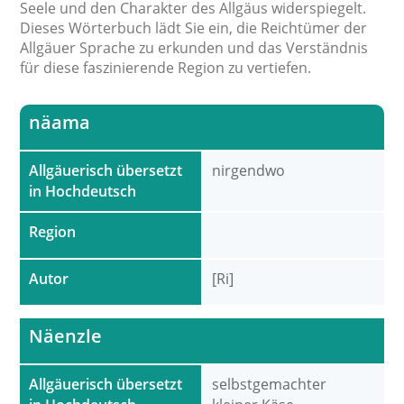
Seele und den Charakter des Allgäus widerspiegelt.
Dieses Wörterbuch lädt Sie ein, die Reichtümer der
Allgäuer Sprache zu erkunden und das Verständnis
für diese faszinierende Region zu vertiefen.
näama
Allgäuerisch übersetzt
nirgendwo
in Hochdeutsch
Region
Autor
[Ri]
Näenzle
Allgäuerisch übersetzt
selbstgemachter