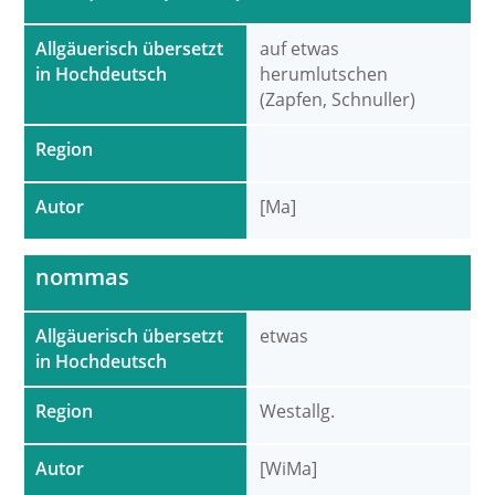
Allgäuerisch übersetzt
auf etwas
in Hochdeutsch
herumlutschen
(Zapfen, Schnuller)
Region
Autor
[Ma]
nommas
Allgäuerisch übersetzt
etwas
in Hochdeutsch
Region
Westallg.
Autor
[WiMa]