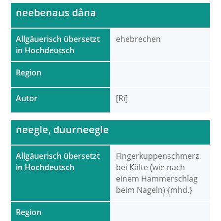
neebenaus dåna
Allgäuerisch übersetzt
ehebrechen
in Hochdeutsch
Region
Autor
[Ri]
neegle, duurneegle
Allgäuerisch übersetzt
Fingerkuppenschmerz
in Hochdeutsch
bei Kälte (wie nach
einem Hammerschlag
beim Nageln) {mhd.}
Region