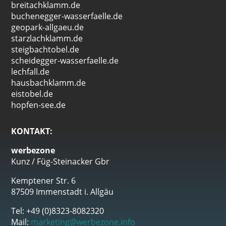
breitachklamm.de
buchenegger-wasserfaelle.de
geopark-allgaeu.de
starzlachklamm.de
steigbachtobel.de
scheidegger-wasserfaelle.de
lechfall.de
hausbachklamm.de
eistobel.de
hopfen-see.de
KONTAKT:
werbezone
Kunz / Füg-Steinacker Gbr
Kemptener Str. 6
87509 Immenstadt i. Allgäu
Tel: +49 (0)8323-8082320
Mail:
marketing@werbezone.info