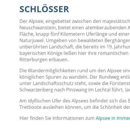
CHLÖSSER
Der Alpsee, eingebettet zwischen den majestäti
Neuschwanstein, bietet einen atemberaubenden An
Fläche, knapp fünf Kilometern Uferlänge und einer 
Naturjuwel. Umgeben von bewaldeten Berghängen e
unberührten Landschaft, die bereits im 19. Jahrhu
bayerischen Könige ließen hier ihre romantischen
Ritterburgen erbauen.
Die Wandermöglichkeiten rund um den Alpsee sind v
königlichen Spuren zu wandeln. Der Rundweg entl
unter Landschaftsschutz steht, sowie die Fürste
Schwarzenberg nach Pinswang im Lechtal führt, la
Am idyllischen Ufer des Alpsees befindet sich da
Tretboote ausleihen können, um die Schönheit de
Hier finden Sie Informationen zum
Alpsee in Imme