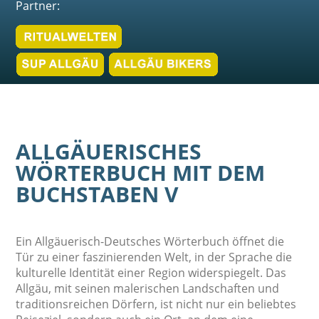
Partner:
ALLGÄUERISCHES
WÖRTERBUCH MIT DEM
BUCHSTABEN V
Ein Allgäuerisch-Deutsches Wörterbuch öffnet die
Tür zu einer faszinierenden Welt, in der Sprache die
kulturelle Identität einer Region widerspiegelt. Das
Allgäu, mit seinen malerischen Landschaften und
traditionsreichen Dörfern, ist nicht nur ein beliebtes