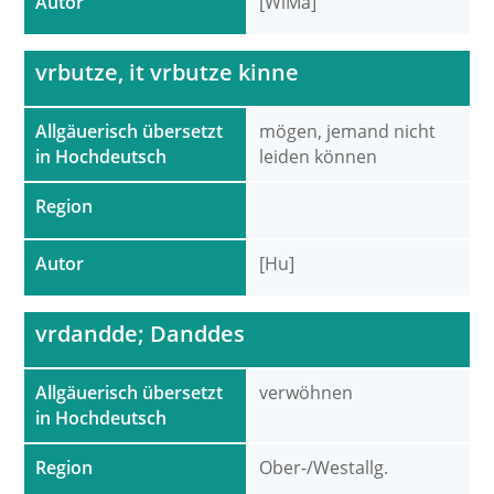
Autor
[WiMa]
vrbutze, it vrbutze kinne
Allgäuerisch übersetzt
mögen, jemand nicht
in Hochdeutsch
leiden können
Region
Autor
[Hu]
vrdandde; Danddes
Allgäuerisch übersetzt
verwöhnen
in Hochdeutsch
Region
Ober-/Westallg.