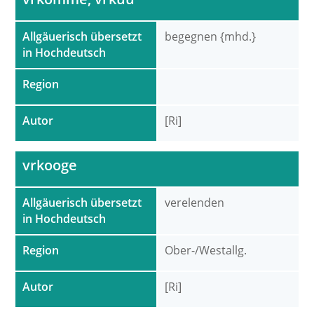
Allgäuerisch übersetzt
begegnen {mhd.}
in Hochdeutsch
Region
Autor
[Ri]
vrkooge
Allgäuerisch übersetzt
verelenden
in Hochdeutsch
Region
Ober-/Westallg.
Autor
[Ri]