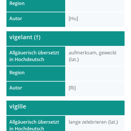
Region
Autor
[Hu]
vigelant (†)
Allgäuerisch übersetzt
aufmerksam, geweckt
in Hochdeutsch
{lat.}
Region
Autor
[Ri]
vigille
Allgäuerisch übersetzt
lange zelebrieren {lat.}
in Hochdeutsch