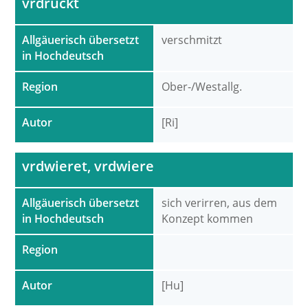
vrdruckt
Allgäuerisch übersetzt
verschmitzt
in Hochdeutsch
Region
Ober-/Westallg.
Autor
[Ri]
vrdwieret, vrdwiere
Allgäuerisch übersetzt
sich verirren, aus dem
in Hochdeutsch
Konzept kommen
Region
Autor
[Hu]