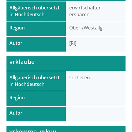
Allgäuerisch übersetzt
erwirtschaften,
in Hochdeutsch
ersparen
Region
Ober-/Westallg.
Autor
[Ri]
vrklaube
Allgäuerisch übersetzt
sortieren
in Hochdeutsch
Region
Autor
vrkomme, vrkuu