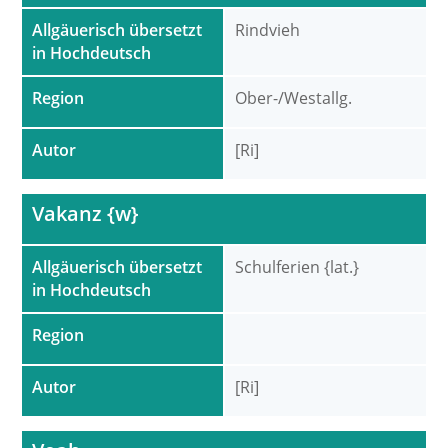
Allgäuerisch übersetzt
Rindvieh
in Hochdeutsch
Region
Ober-/Westallg.
Autor
[Ri]
Vakanz {w}
Allgäuerisch übersetzt
Schulferien {lat.}
in Hochdeutsch
Region
Autor
[Ri]