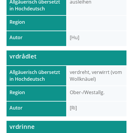
Allgäuerisch übersetzt
ausleihen
in Hochdeutsch
Region
Autor
[Hu]
vrdrådlet
Allgäuerisch übersetzt
verdreht, verwirrt (vom
in Hochdeutsch
Wollknäuel)
Region
Ober-/Westallg.
Autor
[Ri]
vrdrinne