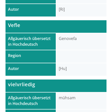
Autor
[Ri]
Vefle
Allgäuerisch übersetzt
Genovefa
in Hochdeutsch
Region
Autor
[Hu]
vielvrliedig
Allgäuerisch übersetzt
mühsam
in Hochdeutsch