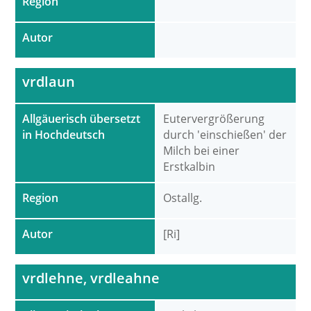
Region
Autor
vrdlaun
Allgäuerisch übersetzt
Eutervergrößerung
in Hochdeutsch
durch 'einschießen' der
Milch bei einer
Erstkalbin
Region
Ostallg.
Autor
[Ri]
vrdlehne, vrdleahne