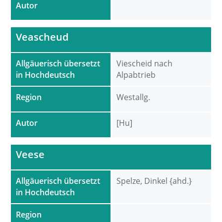
Autor
Veascheud
Allgäuerisch übersetzt
Viescheid nach
in Hochdeutsch
Alpabtrieb
Region
Westallg.
Autor
[Hu]
Veese
Allgäuerisch übersetzt
Spelze, Dinkel {ahd.}
in Hochdeutsch
Region