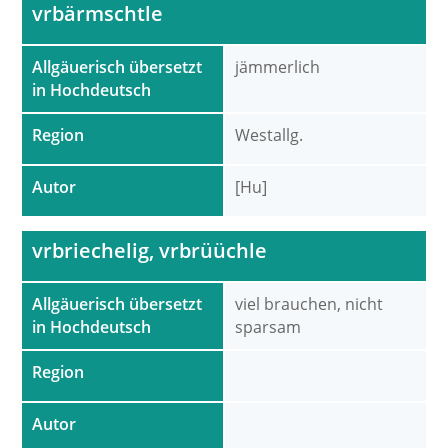
vrbärmschtle
Allgäuerisch übersetzt
jämmerlich
in Hochdeutsch
Region
Westallg.
Autor
[Hu]
vrbriechelig, vrbrüüchle
Allgäuerisch übersetzt
viel brauchen, nicht
in Hochdeutsch
sparsam
Region
Autor