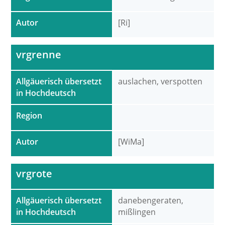
Autor
[Ri]
vrgrenne
Allgäuerisch übersetzt
auslachen, verspotten
in Hochdeutsch
Region
Autor
[WiMa]
vrgrote
Allgäuerisch übersetzt
danebengeraten,
in Hochdeutsch
mißlingen