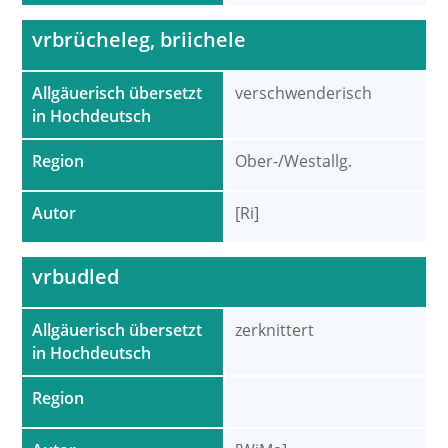
vrbrücheleg, briichele
Allgäuerisch übersetzt
verschwenderisch
in Hochdeutsch
Region
Ober-/Westallg.
Autor
[Ri]
vrbudled
Allgäuerisch übersetzt
zerknittert
in Hochdeutsch
Region