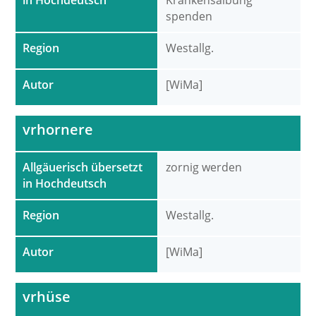
in Hochdeutsch
Krankensalbung
spenden
Region
Westallg.
Autor
[WiMa]
vrhornere
Allgäuerisch übersetzt
zornig werden
in Hochdeutsch
Region
Westallg.
Autor
[WiMa]
vrhüse