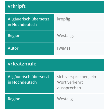
vrkripft
Allgäuerisch übersetzt
kropfig
in Hochdeutsch
Region
Westallg.
Autor
[WiMa]
vrleatzmule
Allgäuerisch übersetzt
sich versprechen, ein
in Hochdeutsch
Wort verkehrt
aussprechen
Region
Westallg.