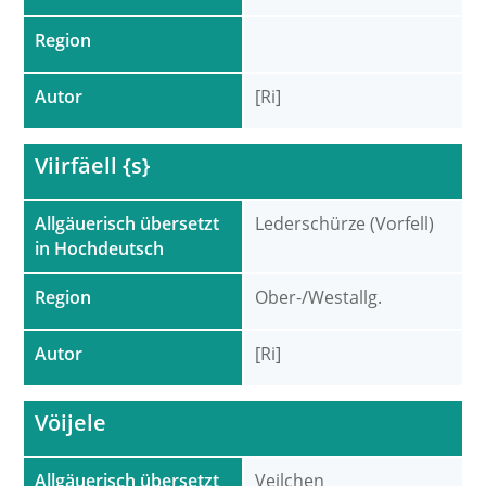
Region
Autor
[Ri]
Viirfäell {s}
Allgäuerisch übersetzt
Lederschürze (Vorfell)
in Hochdeutsch
Region
Ober-/Westallg.
Autor
[Ri]
Vöijele
Allgäuerisch übersetzt
Veilchen