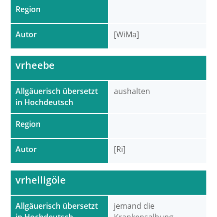
Region
Autor
[WiMa]
vrheebe
Allgäuerisch übersetzt
aushalten
in Hochdeutsch
Region
Autor
[Ri]
vrheiligöle
Allgäuerisch übersetzt
jemand die