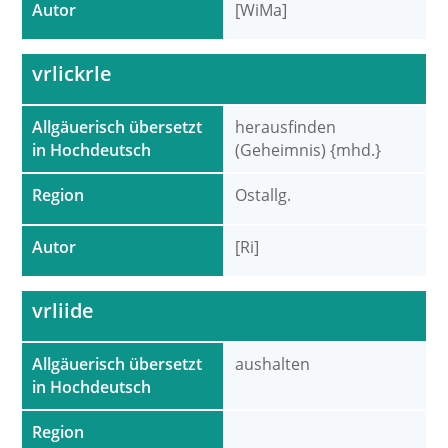
Autor
[WiMa]
vrlickrle
Allgäuerisch übersetzt
herausfinden
in Hochdeutsch
(Geheimnis) {mhd.}
Region
Ostallg.
Autor
[Ri]
vrliide
Allgäuerisch übersetzt
aushalten
in Hochdeutsch
Region