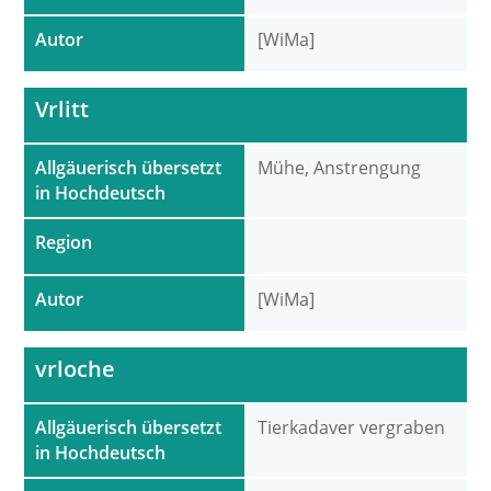
Autor
[WiMa]
Vrlitt
Allgäuerisch übersetzt
Mühe, Anstrengung
in Hochdeutsch
Region
Autor
[WiMa]
vrloche
Allgäuerisch übersetzt
Tierkadaver vergraben
in Hochdeutsch