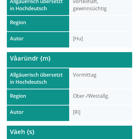
Allgäuerisch übersetzt
vorteilhaft,
in Hochdeutsch
gewinnsüchtig
Region
Autor
[Hu]
Våaründr {m}
Allgäuerisch übersetzt
Vormittag
in Hochdeutsch
Region
Ober-/Westallg.
Autor
[Ri]
Väeh {s}