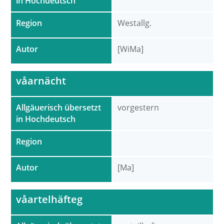
in Hochdeutsch
Region
Westallg.
Autor
[WiMa]
våarnächt
Allgäuerisch übersetzt
vorgestern
in Hochdeutsch
Region
Autor
[Ma]
våartelhäfteg