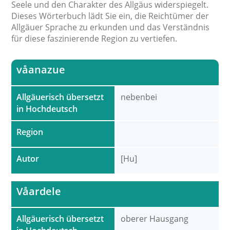
Seele und den Charakter des Allgäus widerspiegelt.
Dieses Wörterbuch lädt Sie ein, die Reichtümer der
Allgäuer Sprache zu erkunden und das Verständnis
für diese faszinierende Region zu vertiefen.
våanazue
Allgäuerisch übersetzt
nebenbei
in Hochdeutsch
Region
Autor
[Hu]
Våardele
Allgäuerisch übersetzt
oberer Hausgang