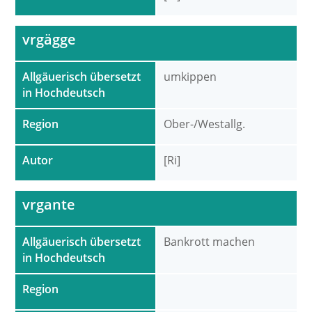
vrgägge
Allgäuerisch übersetzt
umkippen
in Hochdeutsch
Region
Ober-/Westallg.
Autor
[Ri]
vrgante
Allgäuerisch übersetzt
Bankrott machen
in Hochdeutsch
Region