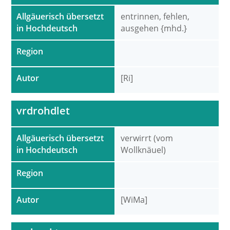
Allgäuerisch übersetzt
entrinnen, fehlen,
in Hochdeutsch
ausgehen {mhd.}
Region
Autor
[Ri]
vrdrohdlet
Allgäuerisch übersetzt
verwirrt (vom
in Hochdeutsch
Wollknäuel)
Region
Autor
[WiMa]