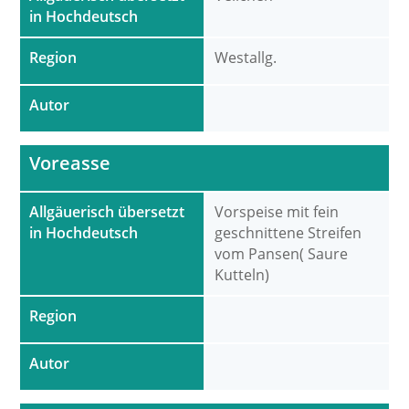
in Hochdeutsch
Region
Westallg.
Autor
Voreasse
Allgäuerisch übersetzt
Vorspeise mit fein
in Hochdeutsch
geschnittene Streifen
vom Pansen( Saure
Kutteln)
Region
Autor