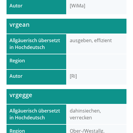
Autor
[WiMa]
vrgean
Allgäuerisch übersetzt
ausgeben, effizient
in Hochdeutsch
Region
Autor
[Ri]
vrgegge
Allgäuerisch übersetzt
dahinsiechen,
in Hochdeutsch
verrecken
Region
Ober-/Westallg.