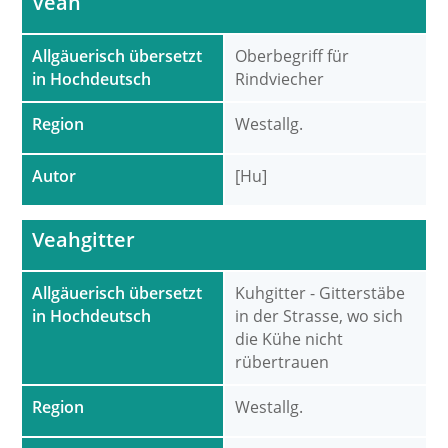
Veah
Allgäuerisch übersetzt
Oberbegriff für
in Hochdeutsch
Rindviecher
Region
Westallg.
Autor
[Hu]
Veahgitter
Allgäuerisch übersetzt
Kuhgitter - Gitterstäbe
in Hochdeutsch
in der Strasse, wo sich
die Kühe nicht
rübertrauen
Region
Westallg.