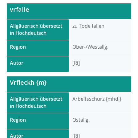
vrfalle
Allgäuerisch übersetzt
zu Tode fallen
in Hochdeutsch
Region
Ober-/Westallg.
Autor
[Ri]
Vrfleckh {m}
Allgäuerisch übersetzt
Arbeitsschurz {mhd.}
in Hochdeutsch
Region
Ostallg.
Autor
[Ri]