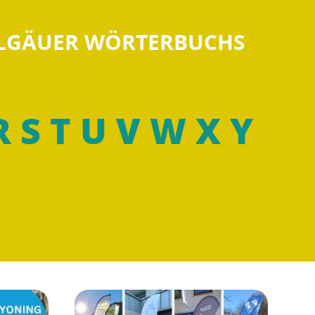
LLGÄUER WÖRTERBUCHS
R
S
T
U
V
W
X
Y