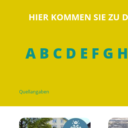
HIER KOMMEN SIE ZU
A
B
C
D
E
F
G
H
Quellangaben