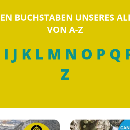
 DEN BUCHSTABEN UNSERES A
VON A-Z
I
J
K
L
M
N
O
P
Q
Z