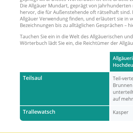
Die Allgäuer Mundart, geprägt von Jahrhunderten 
hervor, die für Außenstehende oft rätselhaft sin
Allgäuer Verwendung finden, und erläutert sie in v
Bezeichnungen bis zu alltäglichen Gesprächen – hie
Tauchen Sie ein in die Welt des Allgäuerischen und
Wörterbuch lädt Sie ein, die Reichtümer der Allgä
Allgäueri
Hochdeu
Teilsaul
Teil-vert
Brunnen 
untertei
auf mehr
Trallewatsch
Kasper