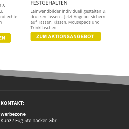
FESTGEHALTEN
f &
u.
Leinwandbilder individuell gestalten &
und echte
drucken lassen – Jetzt Angebot sichern
h
auf Tassen, Kissen, Mousepads und
Trinkflaschen.
KONTAKT:
werbezone
Kunz / Füg-Steinacker Gbr