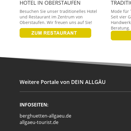
HOTEL IN OBERSTAUFEN
TRADIT
Besuchen Sie unser traditionelles Hotel
Mode für T
und Restaurant im Zentrum von
Seit vier 
Oberstaufen. Wir freuen uns auf Sie!
Handwerk,
Beratung.
Weitere Portale von DEIN ALLGÄU
INFOSEITEN:
berghuetten-allgaeu.de
allgaeu-tourist.de