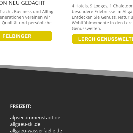
ION NEU GEDACHT
4 Hotels, 9 Lodges, 1 Chaletdor
racht, Business und Alltag.
besondere Erlebnisse im Allgä
Generationen vereinen wir
Entdecken Sie Genuss, Natur 
 Qualität und persönliche
Wohlfühlmomente in den Lerc
Genusswelten.
FREIZEIT:
alpsee-immenstadt.de
allgaeu-ski.de
allgaeu-wasserfaelle.de