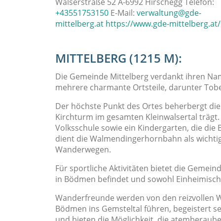
Walserstraße 52 A-6992 Hirschegg Telefon:
+43551753150
E-Mail:
verwaltung@gde-
mittelberg.at
https://www.gde-mittelberg.at/
MITTELBERG (1215 M):
Die Gemeinde Mittelberg verdankt ihren Na
mehrere charmante Ortsteile, darunter Tobe
Der höchste Punkt des Ortes beherbergt die h
Kirchturm im gesamten Kleinwalsertal trägt. 
Volksschule sowie ein Kindergarten, die die
dient die Walmendingerhornbahn als wichti
Wanderwegen.
Für sportliche Aktivitäten bietet die Gemeind
in Bödmen befindet und sowohl Einheimische
Wanderfreunde werden von den reizvollen W
Bödmen ins Gemsteltal führen, begeistert s
und bieten die Möglichkeit, die atemberaube