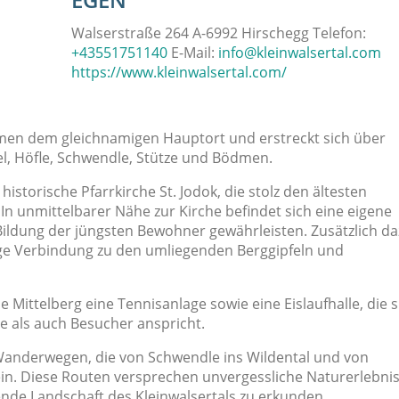
Walserstraße 264 A-6992 Hirschegg Telefon:
+43551751140
E-Mail:
info@kleinwalsertal.com
https://www.kleinwalsertal.com/
men dem gleichnamigen Hauptort und erstreckt sich über
l, Höfle, Schwendle, Stütze und Bödmen.
istorische Pfarrkirche St. Jodok, die stolz den ältesten
In unmittelbarer Nähe zur Kirche befindet sich eine eigene
 Bildung der jüngsten Bewohner gewährleisten. Zusätzlich d
ge Verbindung zu den umliegenden Berggipfeln und
e Mittelberg eine Tennisanlage sowie eine Eislaufhalle, die s
 als auch Besucher anspricht.
anderwegen, die von Schwendle ins Wildental und von
ein. Diese Routen versprechen unvergessliche Naturerlebni
nde Landschaft des Kleinwalsertals zu erkunden.