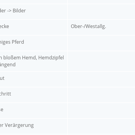
r -> Bilder
ecke
Ober-/Westallg.
niges Pferd
n bloßem Hemd, Hemdzipfel
ängend
ut
chritt
se
er Verärgerung