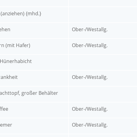
 (anziehen) {mhd.}
iehen
Ober-/Westallg.
rn (mit Hafer)
Ober-/Westallg.
 Hünerhabicht
ankheit
Ober-/Westallg.
achttopf, großer Behälter
ffee
Ober-/Westallg.
iemer
Ober-/Westallg.