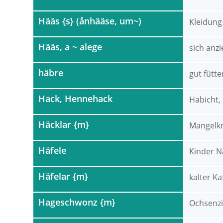
Hääs {s} (ånhääse, um~)
Kleidung
Hääs, a ~ alege
sich anz
häbre
gut fütte
Hack, Hennehack
Habicht,
Häcklar {m}
Mangelkr
Häfele
Kinder N
Häfelar {m}
kalter Ka
Hageschwonz {m}
Ochsenz