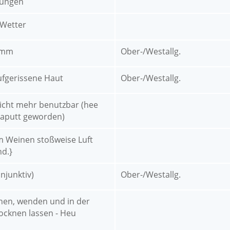
ungen
 Wetter
amm
Ober-/Westallg.
ufgerissene Haut
Ober-/Westallg.
nicht mehr benutzbar (hee
kaputt geworden)
 Weinen stoßweise Luft
hd.}
njunktiv)
Ober-/Westallg.
en, wenden und in der
ocknen lassen - Heu