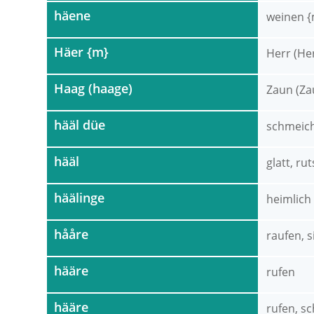
häene
weinen {
Häer {m}
Herr (Her
Haag (haage)
Zaun (Z
hääl düe
schmeic
hääl
glatt, ru
häälinge
heimlich
hååre
raufen, s
hääre
rufen
hääre
rufen, s