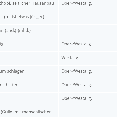
hopf, seitlicher Hausanbau
Ober-/Westallg.
ier (meist etwas jünger)
en {ahd.} {mhd.}
ig
Ober-/Westallg.
Westallg.
aum schlagen
Ober-/Westallg.
schlitten
Ober-/Westallg.
Ober-/Westallg.
 (Gülle) mit menschlischen