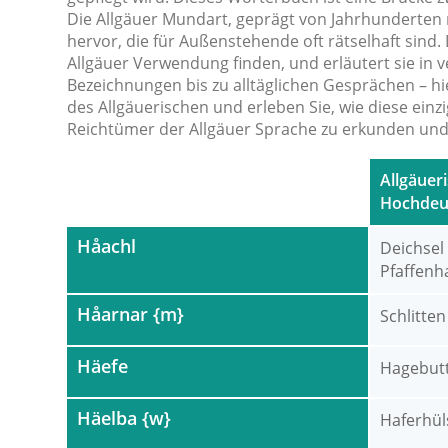
Die Allgäuer Mundart, geprägt von Jahrhunderten 
hervor, die für Außenstehende oft rätselhaft sin
Allgäuer Verwendung finden, und erläutert sie in v
Bezeichnungen bis zu alltäglichen Gesprächen – hie
des Allgäuerischen und erleben Sie, wie diese einz
Reichtümer der Allgäuer Sprache zu erkunden und d
Allgäueri
Hochdeu
Håachl
Deichsel
Pfaffenh
Håarnar {m}
Schlitten
Häefe
Hagebutt
Häelba {w}
Haferhül