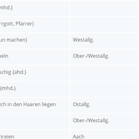
mhd.}
rgott, Pfarrer)
aun machen)
Westallg.
heln
Ober-/Westallg.
tschig {ahd.}
 {mhd.}
ich in den Haaren liegen
Ostallg.
Ober-/Westallg.
chreien
Aach