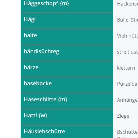
Håggeschopf {m}
Hackensc
Hägl
Bulle, St
halte
Vieh hüt
händlsüchteg
streitlust
härze
klettern
hasebocke
Purzelb
Haseschlitte {m}
Anhänger
Hattl {w}
Ziege
Häuslebschütte
Bschütte