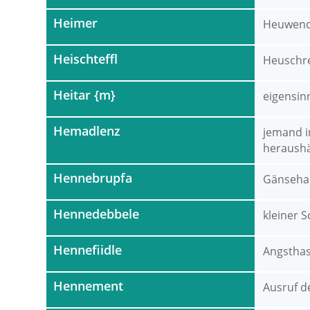
Heimer
Heuwende
Heischteffl
Heuschr
Heitar {m}
eigensin
Hemadlenz
jemand i
heraush
Hennebrupfa
Gänseha
Hennedebbele
kleiner S
Hennefiidle
Angstha
Hennement
Ausruf d