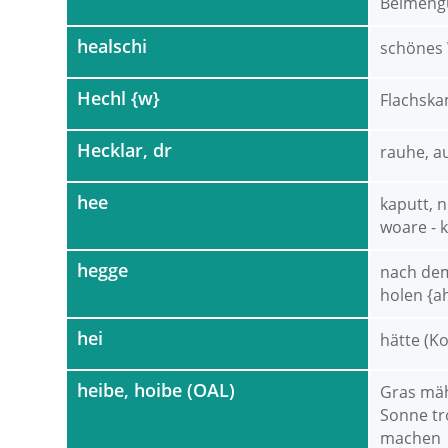
Beimeng
healschi
schönes
Hechl {w}
Flachsk
Hecklar, dr
rauhe, a
hee
kaputt, 
woare - 
hegge
nach dem
holen {a
hei
hätte (Ko
heibe, hoibe (OAL)
Gras mäh
Sonne tr
machen