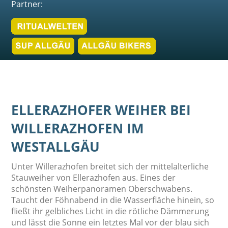
Partner:
ELLERAZHOFER WEIHER BEI
WILLERAZHOFEN IM
WESTALLGÄU
Unter Willerazhofen breitet sich der mittelalterliche
Stauweiher von Ellerazhofen aus. Eines der
schönsten Weiherpanoramen Oberschwabens.
Taucht der Föhnabend in die Wasserfläche hinein, so
fließt ihr gelbliches Licht in die rötliche Dämmerung
und lässt die Sonne ein letztes Mal vor der blau sich