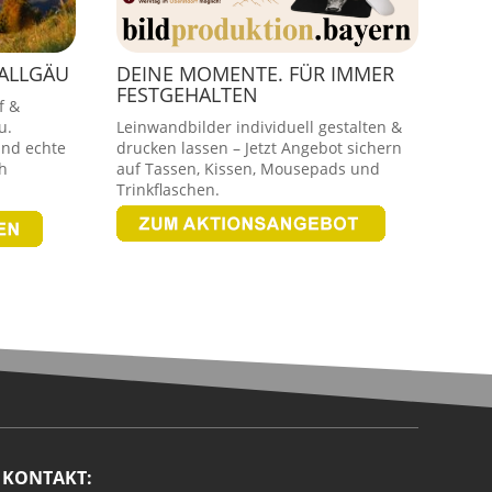
 ALLGÄU
DEINE MOMENTE. FÜR IMMER
FESTGEHALTEN
f &
u.
Leinwandbilder individuell gestalten &
und echte
drucken lassen – Jetzt Angebot sichern
h
auf Tassen, Kissen, Mousepads und
Trinkflaschen.
KONTAKT: