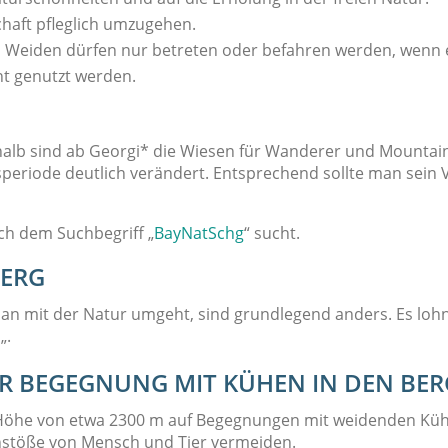
chaft pfleglich umzugehen.
, Weiden dürfen nur betreten oder befahren werden, wenn 
ht genutzt werden.
halb sind ab Georgi* die Wiesen für Wanderer und Mountai
periode deutlich verändert. Entsprechend sollte man sein V
h dem Suchbegriff „
BayNatSchg
“ sucht.
BERG
an mit der Natur umgeht, sind grundlegend anders. Es lohnt 
n
„.
ER BEGEGNUNG MIT KÜHEN IN DEN BER
Höhe von etwa 2300 m auf Begegnungen mit weidenden Kühen e
nstöße von Mensch und Tier vermeiden.