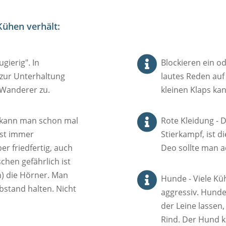
Kühen verhält:

gierig". In
Blockieren ein 
 zur Unterhaltung
lautes Reden au
 Wanderer zu.
kleinen Klaps ka

 kann man schon mal
Rote Kleidung - D
ist immer
Stierkampf, ist 
r friedfertig, auch
Deo sollte man a
chen gefährlich ist
) die Hörner. Man

Hunde - Viele Kü
bstand halten. Nicht
aggressiv. Hunde
der Leine lassen
Rind. Der Hund 