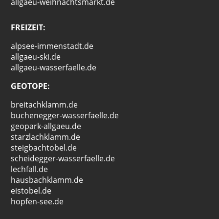
allgaeu-weihnachtsmarkt.de
FREIZEIT:
alpsee-immenstadt.de
allgaeu-ski.de
allgaeu-wasserfaelle.de
GEOTOPE:
breitachklamm.de
buchenegger-wasserfaelle.de
geopark-allgaeu.de
starzlachklamm.de
steigbachtobel.de
scheidegger-wasserfaelle.de
lechfall.de
hausbachklamm.de
eistobel.de
hopfen-see.de