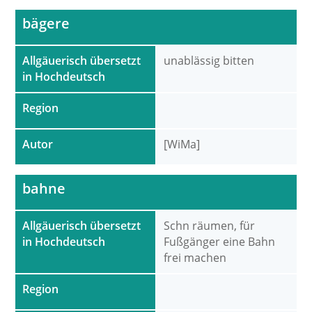
bägere
Allgäuerisch übersetzt
unablässig bitten
in Hochdeutsch
Region
Autor
[WiMa]
bahne
Allgäuerisch übersetzt
Schn räumen, für
in Hochdeutsch
Fußgänger eine Bahn
frei machen
Region