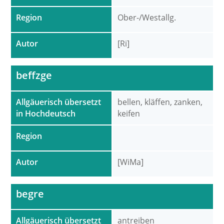
Region
Ober-/Westallg.
Autor
[Ri]
beffzge
Allgäuerisch übersetzt
bellen, kläffen, zanken,
in Hochdeutsch
keifen
Region
Autor
[WiMa]
begre
Allgäuerisch übersetzt
antreiben