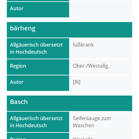
Autor
bärheng
Allgäuerisch übersetzt
fußkrank
in Hochdeutsch
Region
Ober-/Westallg.
Autor
[Ri]
Basch
Allgäuerisch übersetzt
Seifenlauge zum
in Hochdeutsch
Waschen