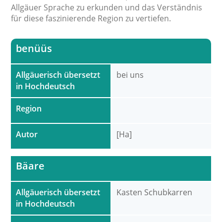
Allgäuer Sprache zu erkunden und das Verständnis
für diese faszinierende Region zu vertiefen.
benüüs
Allgäuerisch übersetzt
bei uns
in Hochdeutsch
Region
Autor
[Ha]
Bäare
Allgäuerisch übersetzt
Kasten Schubkarren
in Hochdeutsch