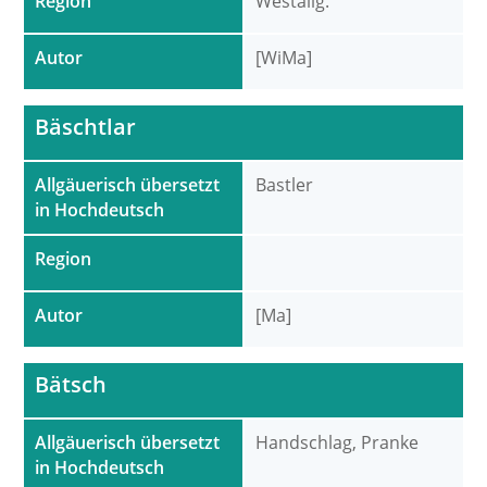
Region
Westallg.
Autor
[WiMa]
Bäschtlar
Allgäuerisch übersetzt
Bastler
in Hochdeutsch
Region
Autor
[Ma]
Bätsch
Allgäuerisch übersetzt
Handschlag, Pranke
in Hochdeutsch