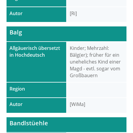
Autor
[Ri]
Balg
Allgäuerisch übersetzt
Kinder; Mehrzahl:
in Hochdeutsch
Bälg(er); früher für ein
uneheliches Kind einer
Magd - evtl. sogar vom
Großbauern
Region
Autor
[WiMa]
Bandlstüehle