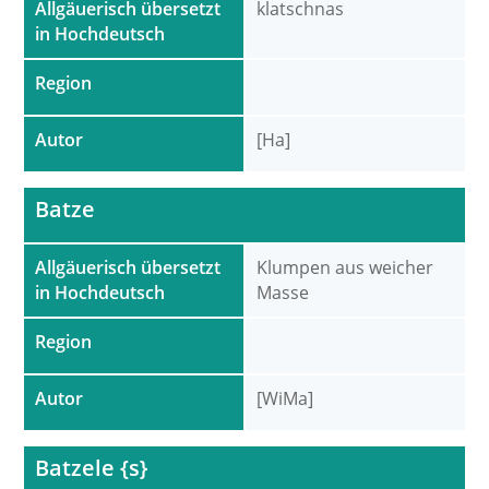
Allgäuerisch übersetzt
klatschnas
in Hochdeutsch
Region
Autor
[Ha]
Batze
Allgäuerisch übersetzt
Klumpen aus weicher
in Hochdeutsch
Masse
Region
Autor
[WiMa]
Batzele {s}