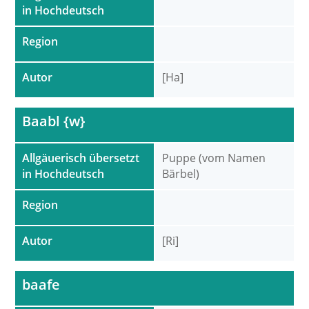
in Hochdeutsch
Region
Autor
[Ha]
Baabl {w}
Allgäuerisch übersetzt
Puppe (vom Namen
in Hochdeutsch
Bärbel)
Region
Autor
[Ri]
baafe