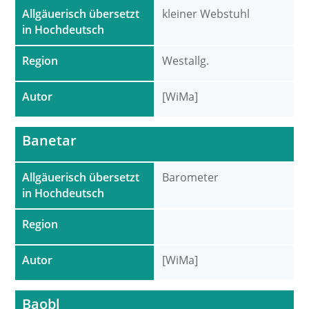
Allgäuerisch übersetzt
kleiner Webstuhl
in Hochdeutsch
Region
Westallg.
Autor
[WiMa]
Banetar
Allgäuerisch übersetzt
Barometer
in Hochdeutsch
Region
Autor
[WiMa]
Baobl