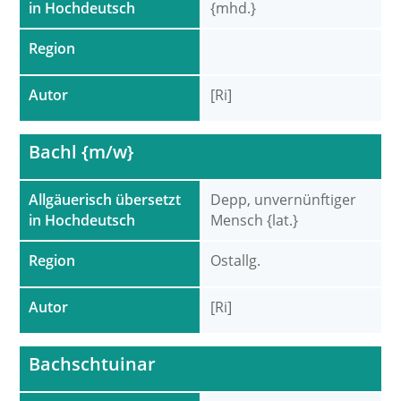
in Hochdeutsch
{mhd.}
Region
Autor
[Ri]
Bachl {m/w}
Allgäuerisch übersetzt
Depp, unvernünftiger
in Hochdeutsch
Mensch {lat.}
Region
Ostallg.
Autor
[Ri]
Bachschtuinar