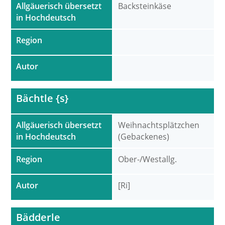
Allgäuerisch übersetzt
Backsteinkäse
in Hochdeutsch
Region
Autor
Bächtle {s}
Allgäuerisch übersetzt
Weihnachtsplätzchen
in Hochdeutsch
(Gebackenes)
Region
Ober-/Westallg.
Autor
[Ri]
Bädderle