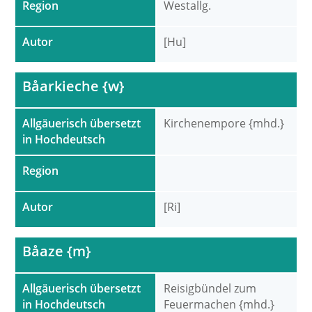
Region
Westallg.
Autor
[Hu]
Båarkieche {w}
Allgäuerisch übersetzt
Kirchenempore {mhd.}
in Hochdeutsch
Region
Autor
[Ri]
Båaze {m}
Allgäuerisch übersetzt
Reisigbündel zum
in Hochdeutsch
Feuermachen {mhd.}