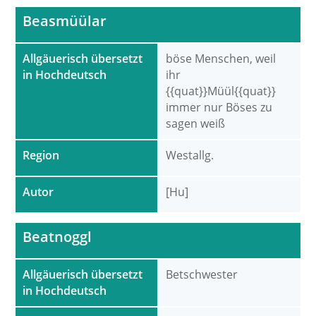
Beasmüülar
Allgäuerisch übersetzt
böse Menschen, weil
in Hochdeutsch
ihr
{{quat}}Müül{{quat}}
immer nur Böses zu
sagen weiß
Region
Westallg.
Autor
[Hu]
Beatnoggl
Allgäuerisch übersetzt
Betschwester
in Hochdeutsch