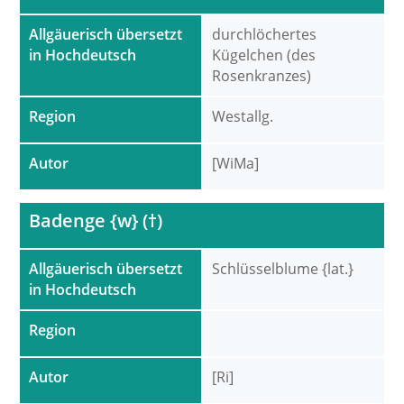
Allgäuerisch übersetzt
durchlöchertes
in Hochdeutsch
Kügelchen (des
Rosenkranzes)
Region
Westallg.
Autor
[WiMa]
Badenge {w} (†)
Allgäuerisch übersetzt
Schlüsselblume {lat.}
in Hochdeutsch
Region
Autor
[Ri]