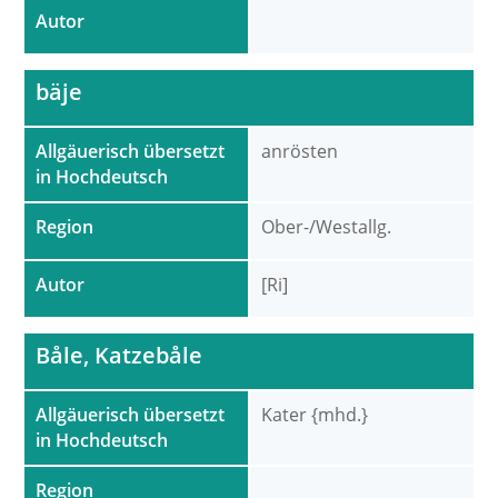
Autor
bäje
Allgäuerisch übersetzt
anrösten
in Hochdeutsch
Region
Ober-/Westallg.
Autor
[Ri]
Båle, Katzebåle
Allgäuerisch übersetzt
Kater {mhd.}
in Hochdeutsch
Region