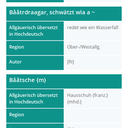
Bååtrdraagar, schwätzt wia a ~
Allgäuerisch übersetzt
redet wie ein Wasserfall
in Hochdeutsch
Region
Ober-/Westallg.
Autor
[Ri]
Bååtsche {m}
Allgäuerisch übersetzt
Hausschuh {franz.}
in Hochdeutsch
{mhd.}
Region