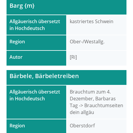
Barg {m}
Allgäuerisch übersetzt
kastriertes Schwein
in Hochdeutsch
Region
Ober-/Westallg.
Autor
[Ri]
Bärbele, Bärbeletreiben
Allgäuerisch übersetzt
Brauchtum zum 4.
in Hochdeutsch
Dezember, Barbaras
Tag -> Brauchtumseiten
dein allgäu
Region
Oberstdorf