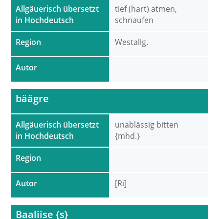
Allgäuerisch übersetzt
tief (hart) atmen,
in Hochdeutsch
schnaufen
Region
Westallg.
Autor
bäägre
Allgäuerisch übersetzt
unablässig bitten
in Hochdeutsch
{mhd.}
Region
Autor
[Ri]
Baaliise {s}