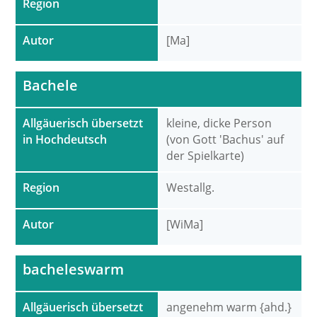
Region
Autor
[Ma]
Bachele
Allgäuerisch übersetzt
kleine, dicke Person
in Hochdeutsch
(von Gott 'Bachus' auf
der Spielkarte)
Region
Westallg.
Autor
[WiMa]
bacheleswarm
Allgäuerisch übersetzt
angenehm warm {ahd.}