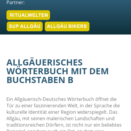
Partner:
ALLGÄUERISCHES
WÖRTERBUCH MIT DEM
BUCHSTABEN B
Ein Allgäuerisch-Deutsches Wörterbuch öffnet die
Tür zu einer faszinierenden Welt, in der Sprache die
kulturelle Identität einer Region widerspiegelt. Das
Allgäu, mit seinen malerischen Landschaften und
traditionsreichen Dörfern, ist nicht nur ein beliebtes