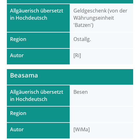
Allgäuerisch übersetzt
Geldgeschenk (von der
in Hochdeutsch
Währungseinheit
'Batzen')
Region
Ostallg.
Autor
[Ri]
Beasama
Allgäuerisch übersetzt
Besen
in Hochdeutsch
Region
Autor
[WiMa]