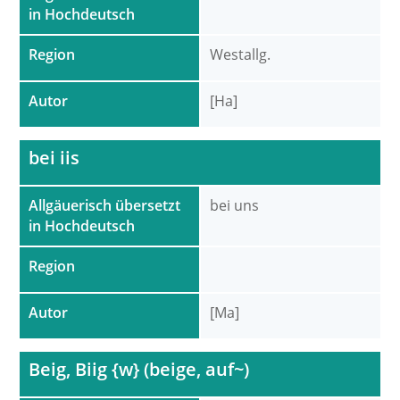
in Hochdeutsch
Region
Westallg.
Autor
[Ha]
bei iis
Allgäuerisch übersetzt
bei uns
in Hochdeutsch
Region
Autor
[Ma]
Beig, Biig {w} (beige, auf~)