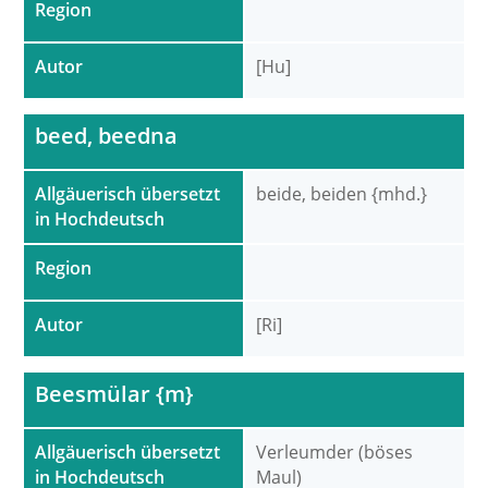
Region
Autor
[Hu]
beed, beedna
Allgäuerisch übersetzt
beide, beiden {mhd.}
in Hochdeutsch
Region
Autor
[Ri]
Beesmülar {m}
Allgäuerisch übersetzt
Verleumder (böses
in Hochdeutsch
Maul)