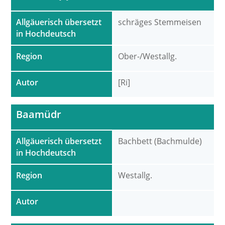
Allgäuerisch übersetzt
schräges Stemmeisen
in Hochdeutsch
Region
Ober-/Westallg.
Autor
[Ri]
Baamüdr
Allgäuerisch übersetzt
Bachbett (Bachmulde)
in Hochdeutsch
Region
Westallg.
Autor