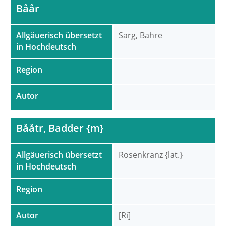
Båår
Allgäuerisch übersetzt
Sarg, Bahre
in Hochdeutsch
Region
Autor
Bååtr, Badder {m}
Allgäuerisch übersetzt
Rosenkranz {lat.}
in Hochdeutsch
Region
Autor
[Ri]