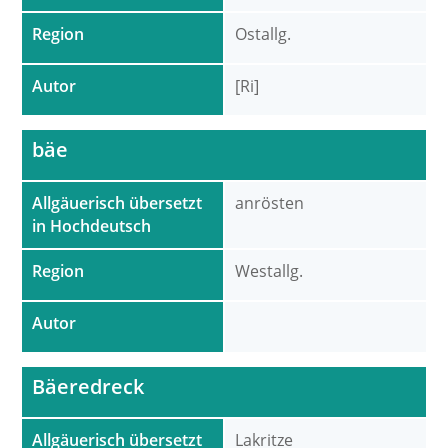
Region
Ostallg.
Autor
[Ri]
bäe
Allgäuerisch übersetzt
anrösten
in Hochdeutsch
Region
Westallg.
Autor
Bäeredreck
Allgäuerisch übersetzt
Lakritze