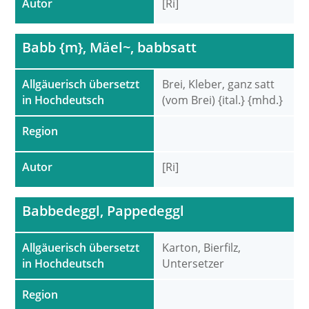
Autor
[Ri]
Babb {m}, Mäel~, babbsatt
Allgäuerisch übersetzt
Brei, Kleber, ganz satt
in Hochdeutsch
(vom Brei) {ital.} {mhd.}
Region
Autor
[Ri]
Babbedeggl, Pappedeggl
Allgäuerisch übersetzt
Karton, Bierfilz,
in Hochdeutsch
Untersetzer
Region