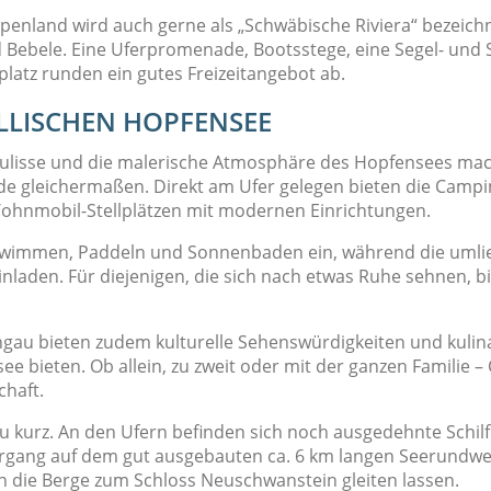
nland wird auch gerne als „Schwäbische Riviera“ bezeich
Bebele. Eine Uferpromenade, Bootsstege, eine Segel- und S
platz runden ein gutes Freizeitangebot ab.
YLLISCHEN HOPFENSEE
gkulisse und die malerische Atmosphäre des Hopfensees ma
e gleichermaßen. Direkt am Ufer gelegen bieten die Campin
Wohnmobil-Stellplätzen mit modernen Einrichtungen.
Schwimmen, Paddeln und Sonnenbaden ein, während die u
laden. Für diejenigen, die sich nach etwas Ruhe sehnen, bie
au bieten zudem kulturelle Sehenswürdigkeiten und kulina
 bieten. Ob allein, zu zweit oder mit der ganzen Familie 
haft.
u kurz. An den Ufern befinden sich noch ausgedehnte Schil
rgang auf dem gut ausgebauten ca. 6 km langen Seerundweg
n die Berge zum Schloss Neuschwanstein gleiten lassen.