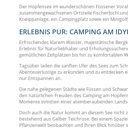
Der Hopfensee im wunderschönen Füssener Voralpe
zusammengewachsenen Ortsteile Fischerbichl und 
Kneippanlage, ein Campingplatz sowie ein Minigolf
ERLEBNIS PUR: CAMPING AM ID
Erfrischendes klarem Wasser, majestätische Ber
Erlebnis für Naturliebhaber und Erholungssuchend
gemütlichen Zeltplätzen bis hin zu komfortablen 
Tagsüber laden die sanften Ufer des Sees zum 
Abenteuerlustige zu erkunden und zu entdecken ein
nur Entspannen an.
Die nahe gelegenen Städte wie Füssen und Schwang
den natürlichen Freuden des Camping am Hopfensee
Momente inmitten einer atemberaubenden Landsc
Doch auch die Natur kommt an diesem See nicht z
bestehend aus Gelber Teichrose. Bei einem Spazie
Pflanzenwelt beobachten und Ihren Blick hinüber i