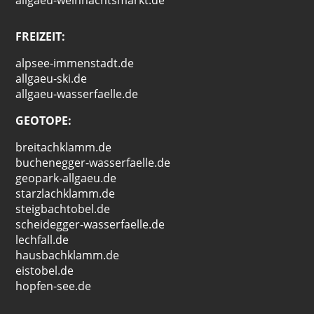
allgaeu-weihnachtsmarkt.de
FREIZEIT:
alpsee-immenstadt.de
allgaeu-ski.de
allgaeu-wasserfaelle.de
GEOTOPE:
breitachklamm.de
buchenegger-wasserfaelle.de
geopark-allgaeu.de
starzlachklamm.de
steigbachtobel.de
scheidegger-wasserfaelle.de
lechfall.de
hausbachklamm.de
eistobel.de
hopfen-see.de