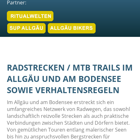
Partner:
RADSTRECKEN / MTB TRAILS IM
ALLGÄU UND AM BODENSEE
SOWIE VERHALTENSREGELN
Im Allgäu und am Bodensee erstreckt sich ein
umfangreiches Netzwerk von Radwegen, das sowohl
landschaftlich reizvolle Strecken als auch praktische
Verbindungen zwischen Städten und Dörfern bietet.
Von gemütlichen Touren entlang malerischer Seen
bis hin zu anspruchsvollen Bergstrecken für