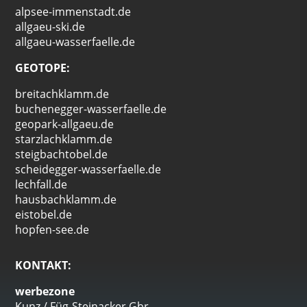
alpsee-immenstadt.de
allgaeu-ski.de
allgaeu-wasserfaelle.de
GEOTOPE:
breitachklamm.de
buchenegger-wasserfaelle.de
geopark-allgaeu.de
starzlachklamm.de
steigbachtobel.de
scheidegger-wasserfaelle.de
lechfall.de
hausbachklamm.de
eistobel.de
hopfen-see.de
KONTAKT:
werbezone
Kunz / Füg-Steinacker Gbr