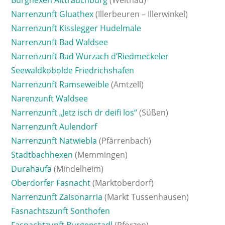
Burghexen Alttrauchburg
(Weitnau)
Narrenzunft Gluathex
(Illerbeuren – Illerwinkel)
Narrenzunft Kisslegger Hudelmale
Narrenzunft Bad Waldsee
Narrenzunft Bad Wurzach d’Riedmeckeler
Seewaldkobolde Friedrichshafen
Narrenzunft Ramseweible
(Amtzell)
Narenzunft Waldsee
Narrenzunft „Jetz isch dr deifi los“
(Süßen)
Narrenzunft Aulendorf
Narrenzunft Natwiebla
(Pfärrenbach)
Stadtbachhexen
(Memmingen)
Durahaufa
(Mindelheim)
Oberdorfer Fasnacht
(Marktoberdorf)
Narrenzunft Zaisonarria
(Markt Tussenhausen)
Fasnachtszunft Sonthofen