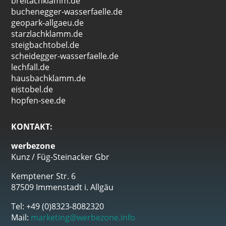
breitachklamm.de
buchenegger-wasserfaelle.de
geopark-allgaeu.de
starzlachklamm.de
steigbachtobel.de
scheidegger-wasserfaelle.de
lechfall.de
hausbachklamm.de
eistobel.de
hopfen-see.de
KONTAKT:
werbezone
Kunz / Füg-Steinacker Gbr
Kemptener Str. 6
87509 Immenstadt i. Allgäu
Tel: +49 (0)8323-8082320
Mail:
marketing@werbezone.info