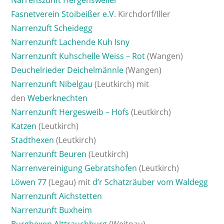
Narrenszunft Hergensweiler
Fasnetverein Stoibeißer e.V
. Kirchdorf/Iller
Narrenzuft Scheidegg
Narrenzunft Lachende Kuh Isny
Narrenzunft Kuhschelle Weiss – Rot
(Wangen)
Deuchelrieder Deichelmännle
(Wangen)
Narrenzunft Nibelgau
(Leutkirch) mit
den
Weberknechten
Narrenzunft Hergesweib – Hofs
(Leutkirch)
Katzen
(Leutkirch)
Stadthexen
(Leutkirch)
Narrenzunft Beuren
(Leutkirch)
Narrenvereinigung Gebratshofen
(Leutkirch)
Löwen 77
(Legau) mit
d’r Schatzräuber vom Waldegg
Narrenzunft Aichstetten
Narrenzunft Buxheim