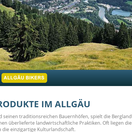
RODUKTE IM ALLGÄU
nd seinen traditionsreichen Bauernhöfen, spielt die Bergland
en überlieferte landwirtschaftliche Praktiken. Oft liegen d
ie einzigartige Kulturlandschaft.