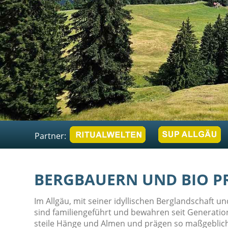
Partner:
BERGBAUERN UND BIO P
Im Allgäu, mit seiner idyllischen Berglandschaft u
sind familiengeführt und bewahren seit Generation
steile Hänge und Almen und prägen so maßgeblich d