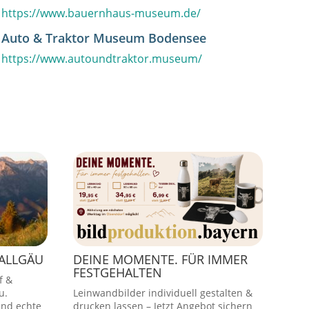
https://www.bauernhaus-museum.de/
Auto & Traktor Museum Bodensee
https://www.autoundtraktor.museum/
 ALLGÄU
DEINE MOMENTE. FÜR IMMER
FESTGEHALTEN
f &
u.
Leinwandbilder individuell gestalten &
und echte
drucken lassen – Jetzt Angebot sichern