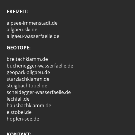
FREIZEIT:
alpsee-immenstadt.de
allgaeu-ski.de
allgaeu-wasserfaelle.de
GEOTOPE:
breitachklamm.de
buchenegger-wasserfaelle.de
geopark-allgaeu.de
starzlachklamm.de
steigbachtobel.de
scheidegger-wasserfaelle.de
lechfall.de
hausbachklamm.de
eistobel.de
hopfen-see.de
KONTAKT: