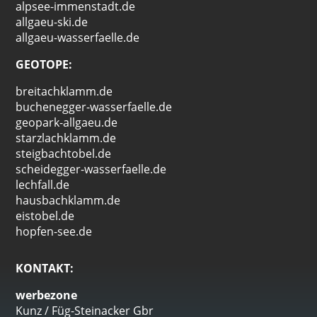
alpsee-immenstadt.de
allgaeu-ski.de
allgaeu-wasserfaelle.de
GEOTOPE:
breitachklamm.de
buchenegger-wasserfaelle.de
geopark-allgaeu.de
starzlachklamm.de
steigbachtobel.de
scheidegger-wasserfaelle.de
lechfall.de
hausbachklamm.de
eistobel.de
hopfen-see.de
KONTAKT:
werbezone
Kunz / Füg-Steinacker Gbr