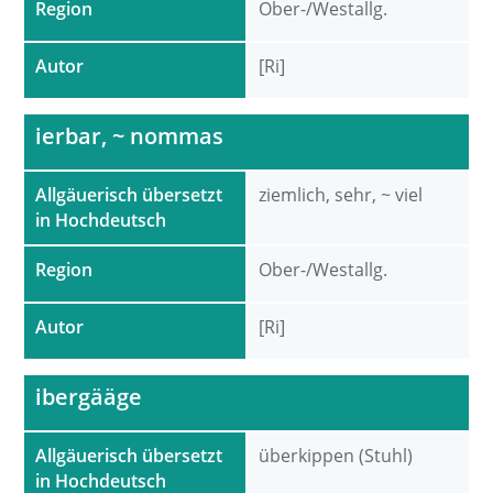
Region
Ober-/Westallg.
Autor
[Ri]
ierbar, ~ nommas
Allgäuerisch übersetzt
ziemlich, sehr, ~ viel
in Hochdeutsch
Region
Ober-/Westallg.
Autor
[Ri]
ibergääge
Allgäuerisch übersetzt
überkippen (Stuhl)
in Hochdeutsch