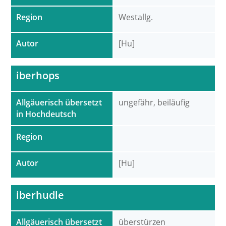
Region
Westallg.
Autor
[Hu]
iberhops
Allgäuerisch übersetzt
ungefähr, beiläufig
in Hochdeutsch
Region
Autor
[Hu]
iberhudle
Allgäuerisch übersetzt
überstürzen