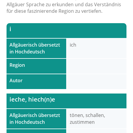
Allgäuer Sprache zu erkunden und das Verständnis
für diese faszinierende Region zu vertiefen.
i
Allgäuerisch übersetzt
ich
in Hochdeutsch
Region
Autor
ieche, hiech(n)e
Allgäuerisch übersetzt
tönen, schallen,
in Hochdeutsch
zustimmen