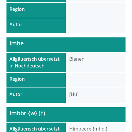
Region
Autor
Imbe
Allgäuerisch übersetzt
Bienen
in Hochdeutsch
Region
Autor
[Hu]
Imbbr {w} (†)
Allgäuerisch übersetzt
Himbeere {mhd.}