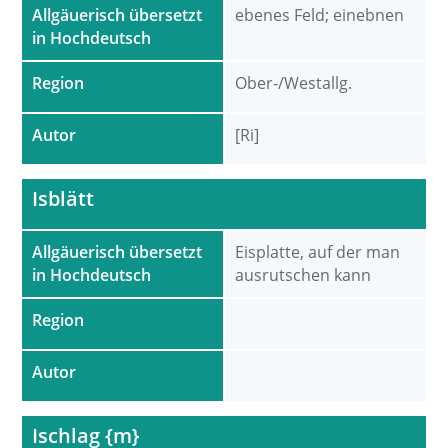
Allgäuerisch übersetzt
ebenes Feld; einebnen
in Hochdeutsch
Region
Ober-/Westallg.
Autor
[Ri]
Isblätt
Allgäuerisch übersetzt
Eisplatte, auf der man
in Hochdeutsch
ausrutschen kann
Region
Autor
Ischlag {m}