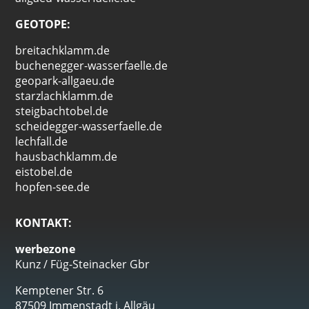
GEOTOPE:
breitachklamm.de
buchenegger-wasserfaelle.de
geopark-allgaeu.de
starzlachklamm.de
steigbachtobel.de
scheidegger-wasserfaelle.de
lechfall.de
hausbachklamm.de
eistobel.de
hopfen-see.de
KONTAKT:
werbezone
Kunz / Füg-Steinacker Gbr
Kemptener Str. 6
87509 Immenstadt i. Allgäu