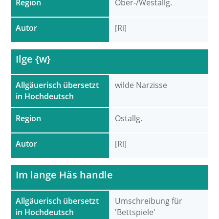
Region
Ober-/Westallg.
Autor
[Ri]
Ilge {w}
Allgäuerisch übersetzt
wilde Narzisse
in Hochdeutsch
Region
Ostallg.
Autor
[Ri]
Im lange Häs handle
Allgäuerisch übersetzt
Umschreibung für
in Hochdeutsch
'Bettspiele'