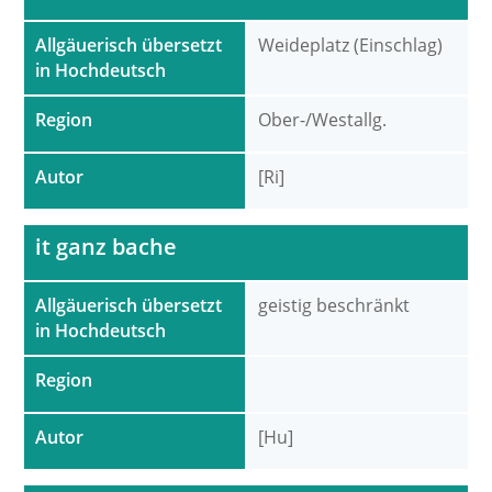
Allgäuerisch übersetzt
Weideplatz (Einschlag)
in Hochdeutsch
Region
Ober-/Westallg.
Autor
[Ri]
it ganz bache
Allgäuerisch übersetzt
geistig beschränkt
in Hochdeutsch
Region
Autor
[Hu]