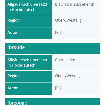
Allgäuerisch übersetzt
blaß (übel aussehend)
in Hochdeutsch
Region
Ober-/Westallg.
Autor
[Ri]
ibrsude
Allgäuerisch übersetzt
übersieden
in Hochdeutsch
Region
Ober-/Westallg.
Autor
[Ri]
ibrzooge