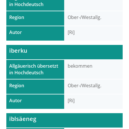
in Hochdeutsch
Region
Ober-/Westallg.
Autor
[Ri]
iberku
Allgäuerisch übersetzt
bekommen
in Hochdeutsch
Region
Ober-/Westallg.
Autor
[Ri]
iblsäeneg