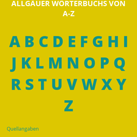
ALLGÄUER WÖRTERBUCHS VON
A-Z
A
B
C
D
E
F
G
H
I
J
K
L
M
N
O
P
Q
R
S
T
U
V
W
X
Y
Z
Quellangaben