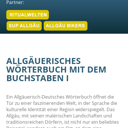
Partner:
ALLGÄUERISCHES
WÖRTERBUCH MIT DEM
BUCHSTABEN I
Ein Allgäuerisch-Deutsches Wörterbuch öffnet die
Tür zu einer faszinierenden Welt, in der Sprache die
kulturelle Identität einer Region widerspiegelt. Das
Allgäu, mit seinen malerischen Landschaften und
traditionsreichen Dörfern, ist nicht nur ein beliebtes