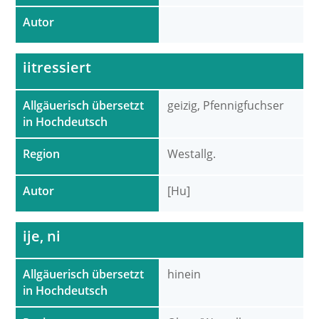
Autor
iitressiert
Allgäuerisch übersetzt
geizig, Pfennigfuchser
in Hochdeutsch
Region
Westallg.
Autor
[Hu]
ije, ni
Allgäuerisch übersetzt
hinein
in Hochdeutsch