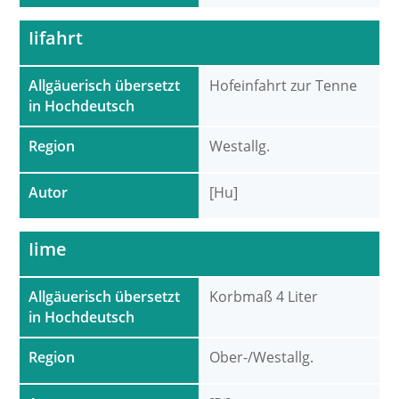
Iifahrt
Allgäuerisch übersetzt
Hofeinfahrt zur Tenne
in Hochdeutsch
Region
Westallg.
Autor
[Hu]
Iime
Allgäuerisch übersetzt
Korbmaß 4 Liter
in Hochdeutsch
Region
Ober-/Westallg.