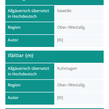
Allgäuerisch übersetzt
bewölkt
in Hochdeutsch
Region
Ober-/Westallg.
Autor
[Ri]
Ifältlar {m}
Allgäuerisch übersetzt
Kuhmagen
in Hochdeutsch
Region
Ober-/Westallg.
Autor
[Ri]