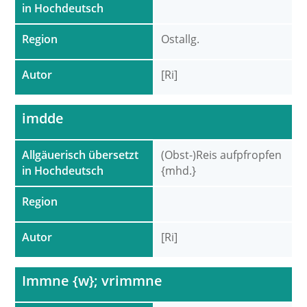
in Hochdeutsch
Region
Ostallg.
Autor
[Ri]
imdde
Allgäuerisch übersetzt
(Obst-)Reis aufpfropfen
in Hochdeutsch
{mhd.}
Region
Autor
[Ri]
Immne {w}; vrimmne