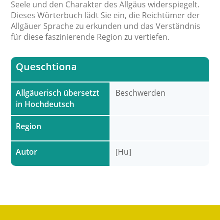
Seele und den Charakter des Allgäus widerspiegelt.
Dieses Wörterbuch lädt Sie ein, die Reichtümer der
Allgäuer Sprache zu erkunden und das Verständnis
für diese faszinierende Region zu vertiefen.
Queschtiona
Allgäuerisch übersetzt
Beschwerden
in Hochdeutsch
Region
Autor
[Hu]