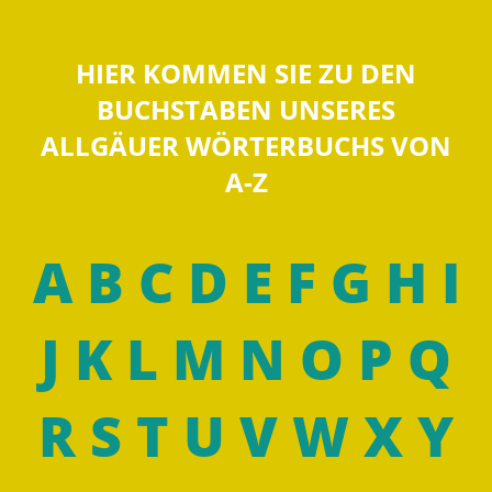
HIER KOMMEN SIE ZU DEN
BUCHSTABEN UNSERES
ALLGÄUER WÖRTERBUCHS VON
A-Z
A
B
C
D
E
F
G
H
I
J
K
L
M
N
O
P
Q
R
S
T
U
V
W
X
Y