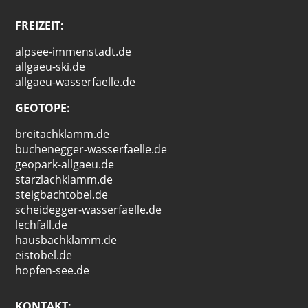
FREIZEIT:
alpsee-immenstadt.de
allgaeu-ski.de
allgaeu-wasserfaelle.de
GEOTOPE:
breitachklamm.de
buchenegger-wasserfaelle.de
geopark-allgaeu.de
starzlachklamm.de
steigbachtobel.de
scheidegger-wasserfaelle.de
lechfall.de
hausbachklamm.de
eistobel.de
hopfen-see.de
KONTAKT: