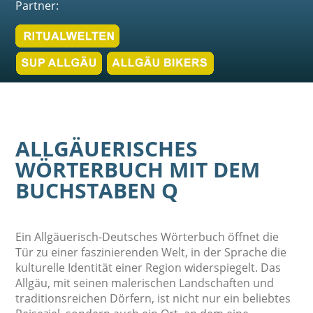
Partner:
ALLGÄUERISCHES
WÖRTERBUCH MIT DEM
BUCHSTABEN Q
Ein Allgäuerisch-Deutsches Wörterbuch öffnet die
Tür zu einer faszinierenden Welt, in der Sprache die
kulturelle Identität einer Region widerspiegelt. Das
Allgäu, mit seinen malerischen Landschaften und
traditionsreichen Dörfern, ist nicht nur ein beliebtes