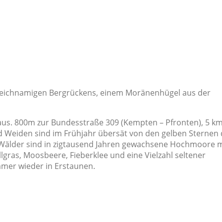
leichnamigen Bergrückens, einem Moränenhügel aus der
aus. 800m zur Bundesstraße 309 (Kempten – Pfronten), 5 k
nd Weiden sind im Frühjahr übersät von den gelben Sternen
 Wälder sind in zigtausend Jahren gewachsene Hochmoore m
llgras, Moosbeere, Fieberklee und eine Vielzahl seltener
mmer wieder in Erstaunen.