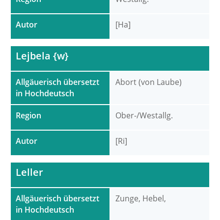
Autor
[Ha]
Lejbela {w}
Allgäuerisch übersetzt
Abort (von Laube)
in Hochdeutsch
Region
Ober-/Westallg.
Autor
[Ri]
Leller
Allgäuerisch übersetzt
Zunge, Hebel,
in Hochdeutsch