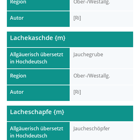
Region
Ober-/Westallg.
Autor
[Ri]
Lachekaschde {m}
Allgäuerisch übersetzt
Jauchegrube
in Hochdeutsch
Region
Ober-/Westallg.
Autor
[Ri]
Lacheschapfe {m}
Allgäuerisch übersetzt
Jaucheschöpfer
in Hochdeutsch