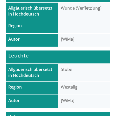
Allgäuerisch übersetzt
Wunde (Ver'letz'ung)
in Hochdeutsch
Region
Autor
[WiMa]
Leuchte
Allgäuerisch übersetzt
Stube
in Hochdeutsch
Region
Westallg.
Autor
[WiMa]