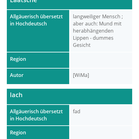
Allgäuerisch übersetzt
langweiliger Mensch ;
in Hochdeutsch
aber auch: Mund mit
herabhängenden
Lippen - dummes
Gesicht
Region
Autor
[WiMa]
lach
Allgäuerisch übersetzt
fad
in Hochdeutsch
Region