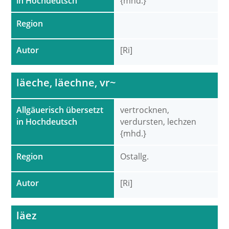
in Hochdeutsch
{mhd.}
Region
Autor
[Ri]
läeche, läechne, vr~
Allgäuerisch übersetzt
vertrocknen,
in Hochdeutsch
verdursten, lechzen
{mhd.}
Region
Ostallg.
Autor
[Ri]
läez