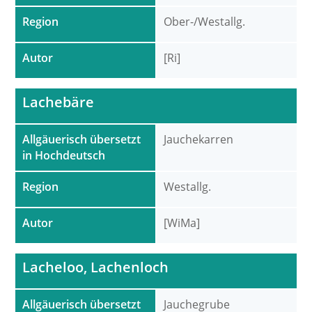
Region
Ober-/Westallg.
Autor
[Ri]
Lachebäre
Allgäuerisch übersetzt
Jauchekarren
in Hochdeutsch
Region
Westallg.
Autor
[WiMa]
Lacheloo, Lachenloch
Allgäuerisch übersetzt
Jauchegrube