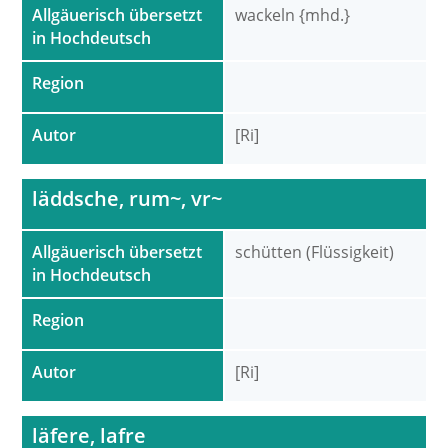
Allgäuerisch übersetzt
wackeln {mhd.}
in Hochdeutsch
Region
Autor
[Ri]
läddsche, rum~, vr~
Allgäuerisch übersetzt
schütten (Flüssigkeit)
in Hochdeutsch
Region
Autor
[Ri]
läfere, lafre