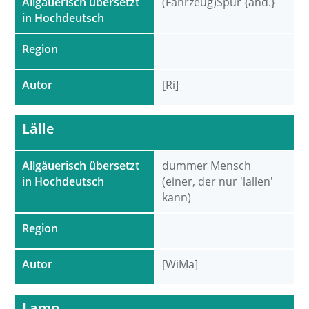
Allgäuerisch übersetzt
(Fahrzeug)Spur {ahd.}
in Hochdeutsch
Region
Autor
[Ri]
Lälle
Allgäuerisch übersetzt
dummer Mensch
in Hochdeutsch
(einer, der nur 'lallen'
kann)
Region
Autor
[WiMa]
Lamp