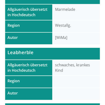
Allgäuerisch übersetzt
Marmelade
in Hochdeutsch
Region
Westallg.
Autor
[WiMa]
Leabherble
Allgäuerisch übersetzt
schwaches, krankes
in Hochdeutsch
Kind
Region
Autor