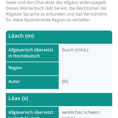
Seele und den Charakter des Allgäus widerspiegelt.
Dieses Wörterbuch lädt Sie ein, die Reichtümer der
Allgäuer Sprache zu erkunden und das Verständnis
für diese faszinierende Region zu vertiefen.
Låach {m}
Allgäuerisch übersetzt
Busch {mhd.}
in Hochdeutsch
Region
Autor
[Ri]
Låas {s}
Allgäuerisch übersetzt
weibliches Schwein