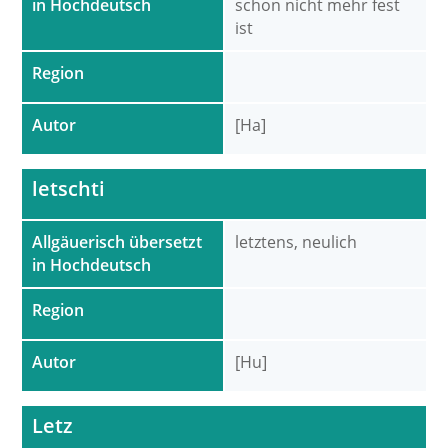
in Hochdeutsch
schon nicht mehr fest
ist
Region
Autor
[Ha]
letschti
Allgäuerisch übersetzt
letztens, neulich
in Hochdeutsch
Region
Autor
[Hu]
Letz