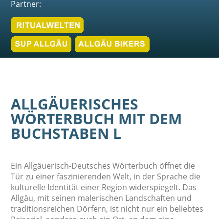
Partner:
ALLGÄUERISCHES
WÖRTERBUCH MIT DEM
BUCHSTABEN L
Ein Allgäuerisch-Deutsches Wörterbuch öffnet die
Tür zu einer faszinierenden Welt, in der Sprache die
kulturelle Identität einer Region widerspiegelt. Das
Allgäu, mit seinen malerischen Landschaften und
traditionsreichen Dörfern, ist nicht nur ein beliebtes