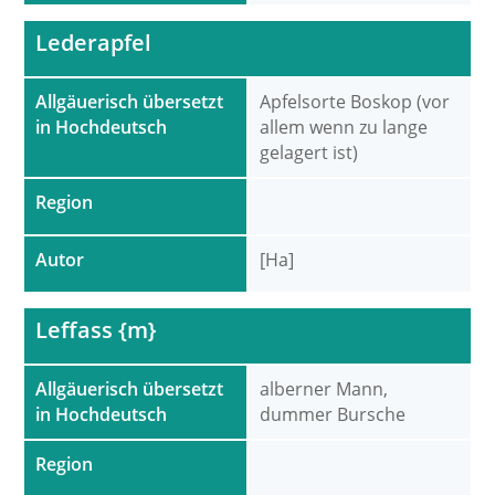
Lederapfel
Allgäuerisch übersetzt
Apfelsorte Boskop (vor
in Hochdeutsch
allem wenn zu lange
gelagert ist)
Region
Autor
[Ha]
Leffass {m}
Allgäuerisch übersetzt
alberner Mann,
in Hochdeutsch
dummer Bursche
Region