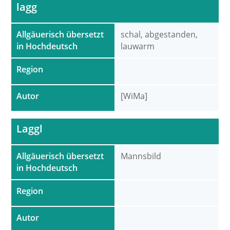
lagg
Allgäuerisch übersetzt
schal, abgestanden,
in Hochdeutsch
lauwarm
Region
Autor
[WiMa]
Laggl
Allgäuerisch übersetzt
Mannsbild
in Hochdeutsch
Region
Autor