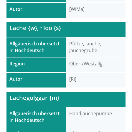
Autor
[WiMa]
Lache {w}, ~loo {s}
Allgäuerisch übersetzt
Pfütze, Jauche,
in Hochdeutsch
Jauchegrube
Region
Ober-/Westallg.
Autor
[Ri]
Lachegolggar {m}
Allgäuerisch übersetzt
Handjauchepumpe
in Hochdeutsch