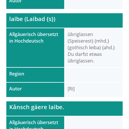
Autor
laibe (Laibad {s})
Allgäuerisch übersetzt
übriglassen
in Hochdeutsch
(Speiserest) {mhd.}
(gothisch leiba) {ahd.}
Du darfst etwas
übriglassen.
Region
Autor
[Ri]
Kånsch gäere laibe.
Allgäuerisch übersetzt