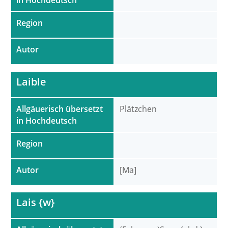
in Hochdeutsch
Region
Autor
Laible
Allgäuerisch übersetzt
Plätzchen
in Hochdeutsch
Region
Autor
[Ma]
Lais {w}