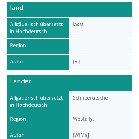
land
Allgäuerisch übersetzt
lasst
in Hochdeutsch
Region
Autor
[Ri]
Länder
Allgäuerisch übersetzt
Schneerutsche
in Hochdeutsch
Region
Westallg.
Autor
[WiMa]