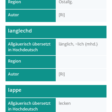
Region
Ostallg.
Autor
[Ri]
langlechd
Allgäuerisch übersetzt
länglich, ~lich {mhd.}
in Hochdeutsch
Region
Autor
[Ri]
lappe
Allgäuerisch übersetzt
lecken
in Hochdeutsch