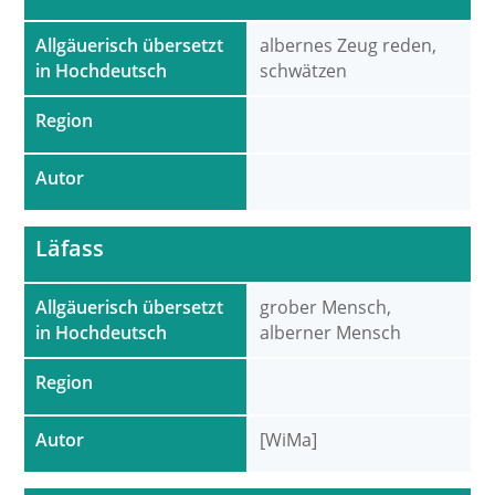
Allgäuerisch übersetzt
albernes Zeug reden,
in Hochdeutsch
schwätzen
Region
Autor
Läfass
Allgäuerisch übersetzt
grober Mensch,
in Hochdeutsch
alberner Mensch
Region
Autor
[WiMa]