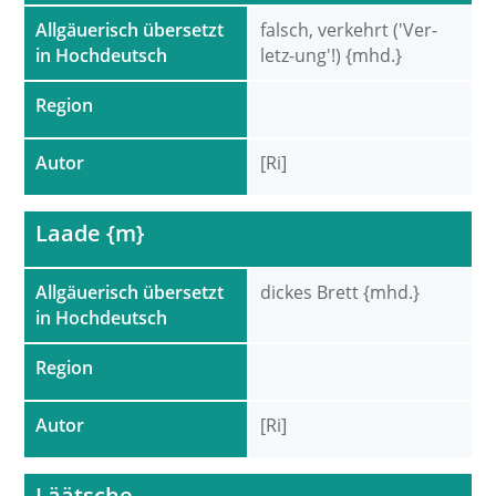
Allgäuerisch übersetzt
falsch, verkehrt ('Ver-
in Hochdeutsch
letz-ung'!) {mhd.}
Region
Autor
[Ri]
Laade {m}
Allgäuerisch übersetzt
dickes Brett {mhd.}
in Hochdeutsch
Region
Autor
[Ri]
Läätsche