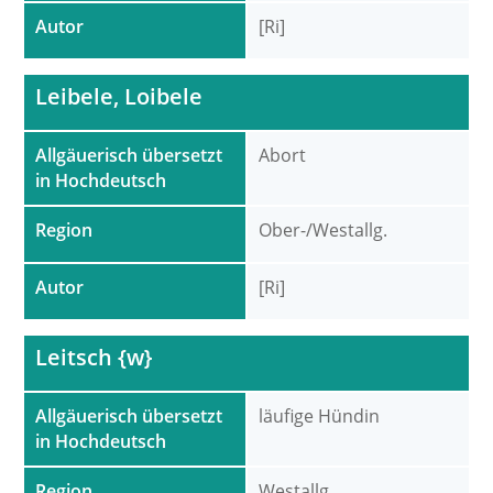
Autor
[Ri]
Leibele, Loibele
Allgäuerisch übersetzt
Abort
in Hochdeutsch
Region
Ober-/Westallg.
Autor
[Ri]
Leitsch {w}
Allgäuerisch übersetzt
läufige Hündin
in Hochdeutsch
Region
Westallg.