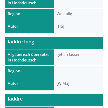
in Hochdeutsch
Region
Westallg.
Autor
[Ha]
laddre long
Allgäuerisch übersetzt
gehen lassen
in Hochdeutsch
Region
Autor
[WiMa]
laddre