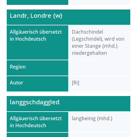
Landr, Londre {w}
Allgäuerisch übersetzt
Dachschindel
in Hochdeutsch
(Legschindel), wird von
einer Stange {mhd.}
niedergehalten
Region
Autor
[Ri]
langgschdaggled
Allgäuerisch übersetzt
langbeinig {mhd.}
in Hochdeutsch