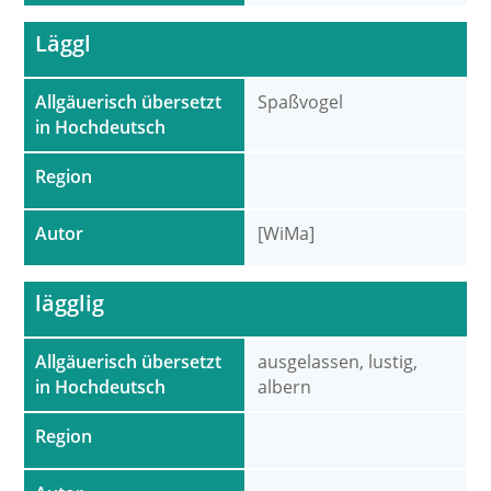
Läggl
Allgäuerisch übersetzt
Spaßvogel
in Hochdeutsch
Region
Autor
[WiMa]
lägglig
Allgäuerisch übersetzt
ausgelassen, lustig,
in Hochdeutsch
albern
Region