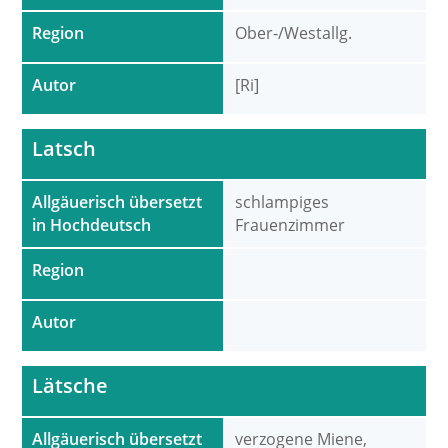
Region
Ober-/Westallg.
Autor
[Ri]
Latsch
Allgäuerisch übersetzt
schlampiges
in Hochdeutsch
Frauenzimmer
Region
Autor
Lätsche
Allgäuerisch übersetzt
verzogene Miene,