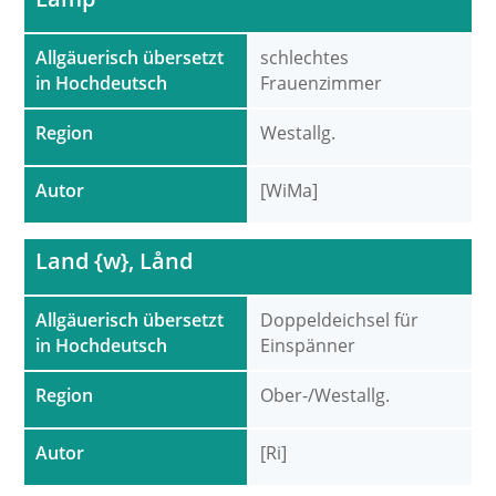
Allgäuerisch übersetzt
schlechtes
in Hochdeutsch
Frauenzimmer
Region
Westallg.
Autor
[WiMa]
Land {w}, Lånd
Allgäuerisch übersetzt
Doppeldeichsel für
in Hochdeutsch
Einspänner
Region
Ober-/Westallg.
Autor
[Ri]