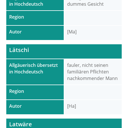
in Hochdeutsch
dummes Gesicht
Region
Autor
[Ma]
Lätschi
Allgäuerisch übersetzt
fauler, nicht seinen
in Hochdeutsch
familiären Pflichten
nachkommender Mann
Region
Autor
[Ha]
Latwäre