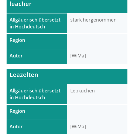
leacher
Allgäuerisch übersetzt
stark hergenommen
in Hochdeutsch
Region
Autor
[WiMa]
Leazelten
Allgäuerisch übersetzt
Lebkuchen
in Hochdeutsch
Region
Autor
[WiMa]