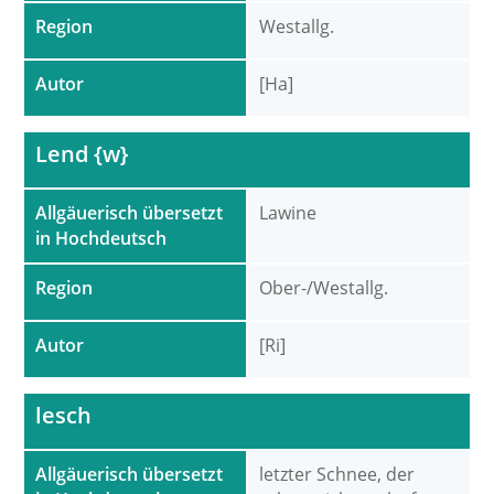
Region
Westallg.
Autor
[Ha]
Lend {w}
Allgäuerisch übersetzt
Lawine
in Hochdeutsch
Region
Ober-/Westallg.
Autor
[Ri]
lesch
Allgäuerisch übersetzt
letzter Schnee, der