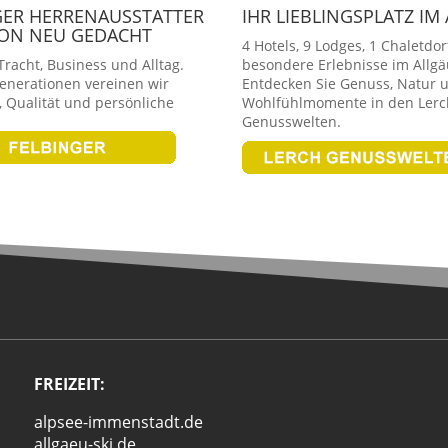
GER HERRENAUSSTATTER
IHR LIEBLINGSPLATZ IM
ION NEU GEDACHT
4 Hotels, 9 Lodges, 1 Chaletdor
racht, Business und Alltag.
besondere Erlebnisse im Allgä
Generationen vereinen wir
Entdecken Sie Genuss, Natur 
 Qualität und persönliche
Wohlfühlmomente in den Lerc
Genusswelten.
FREIZEIT:
alpsee-immenstadt.de
allgaeu-ski.de