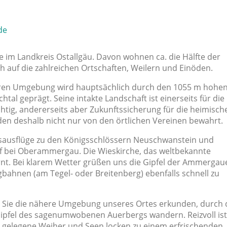
de
 im Landkreis Ostallgäu. Davon wohnen ca. die Hälfte der
ich auf die zahlreichen Ortschaften, Weilern und Einöden.
eren Umgebung wird hauptsächlich durch den 1055 m hohe
al geprägt. Seine intakte Landschaft ist einerseits für die
tig, andererseits aber Zukunftssicherung für die heimisch
en deshalb nicht nur von den örtlichen Vereinen bewahrt.
esausflüge zu den Königsschlössern Neuschwanstein und
 bei Oberammergau. Die Wieskirche, das weltbekannte
rnt. Bei klarem Wetter grüßen uns die Gipfel der Ammergau
bahnen (am Tegel- oder Breitenberg) ebenfalls schnell zu
 Sie die nähere Umgebung unseres Ortes erkunden, durch 
pfel des sagenumwobenen Auerbergs wandern. Reizvoll is
ch gelegene Weiher und Seen locken zu einem erfrischenden