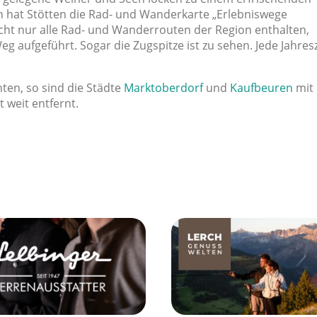
hat Stötten die Rad- und Wanderkarte „Erlebniswege
cht nur alle Rad- und Wanderrouten der Region enthalten,
 aufgeführt. Sogar die Zugspitze ist zu sehen. Jede Jahresz
ten, so sind die Städte
Marktoberdorf
und
Kaufbeuren
mit
t weit entfernt.