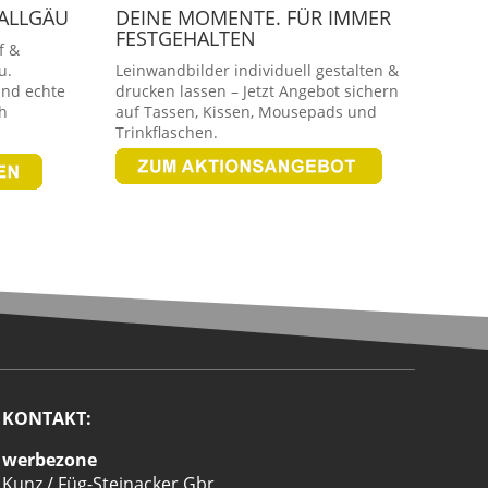
 ALLGÄU
DEINE MOMENTE. FÜR IMMER
FESTGEHALTEN
f &
u.
Leinwandbilder individuell gestalten &
und echte
drucken lassen – Jetzt Angebot sichern
h
auf Tassen, Kissen, Mousepads und
Trinkflaschen.
KONTAKT:
werbezone
Kunz / Füg-Steinacker Gbr