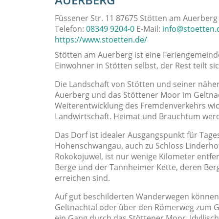
Füssener Str. 11 87675 Stötten am Auerberg
Telefon:
08349 9204-0
E-Mail:
info@stoetten.
https://www.stoetten.de/
Stötten am Auerberg ist eine Feriengemeinde
Einwohner in Stötten selbst, der Rest teilt s
Die Landschaft von Stötten und seiner näh
Auerberg und das Stöttener Moor im Geltnacht
Weiterentwicklung des Fremdenverkehrs wich
Landwirtschaft. Heimat und Brauchtum werd
Das Dorf ist idealer Ausgangspunkt für Tag
Hohenschwangau, auch zu Schloss Linderhof
Rokokojuwel, ist nur wenige Kilometer entfe
Berge und der Tannheimer Kette, deren Berg
erreichen sind.
Auf gut beschilderten Wanderwegen können
Geltnachtal oder über den Römerweg zum Gi
ein Gang durch das Stöttener Moor. Idyllis