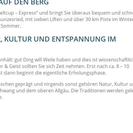
AUF DEN BERG
„Weltcup – Express“ und bringt Sie überaus bequem und schne
Gunzesried, mit sieben Liften und über 30 km Piste im Winte
m Sommer.
, KULTUR UND ENTSPANNUNG IM
ält: gut Ding will Weile haben und dies ist wissenschaftli
 & Geist sollten Sie sich Zeit nehmen. Erst nach ca. 8 – 10
st dann beginnt die eigentliche Erholungsphase.
nschen geprägt und nirgends sonst gehören Natur, Kultur 
hwang und dem oberen Allgäu. Die Traditionen werden gel
e.