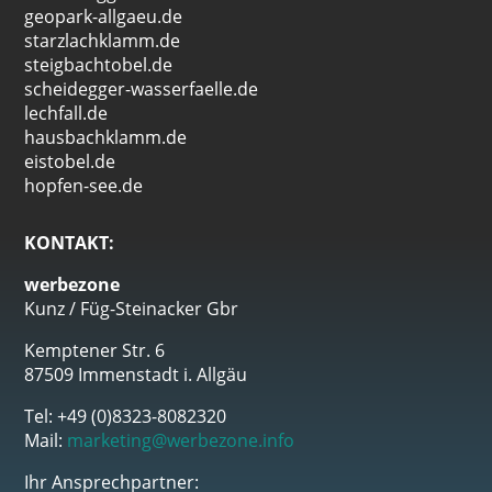
geopark-allgaeu.de
starzlachklamm.de
steigbachtobel.de
scheidegger-wasserfaelle.de
lechfall.de
hausbachklamm.de
eistobel.de
hopfen-see.de
KONTAKT:
werbezone
Kunz / Füg-Steinacker Gbr
Kemptener Str. 6
87509 Immenstadt i. Allgäu
Tel: +49 (0)8323-8082320
Mail:
marketing@werbezone.info
Ihr Ansprechpartner: