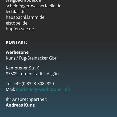
steigbachtobel.de
scheidegger-wasserfaelle.de
lechfall.de
hausbachklamm.de
eistobel.de
hopfen-see.de
KONTAKT:
werbezone
Kunz / Füg-Steinacker Gbr
Kemptener Str. 6
87509 Immenstadt i. Allgäu
Tel: +49 (0)8323-8082320
Mail:
marketing@werbezone.info
Ihr Ansprechpartner:
Andreas Kunz