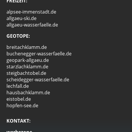
FREIZEIT:
alpsee-immenstadt.de
allgaeu-ski.de
allgaeu-wasserfaelle.de
GEOTOPE:
breitachklamm.de
buchenegger-wasserfaelle.de
geopark-allgaeu.de
starzlachklamm.de
steigbachtobel.de
scheidegger-wasserfaelle.de
lechfall.de
hausbachklamm.de
eistobel.de
hopfen-see.de
KONTAKT: