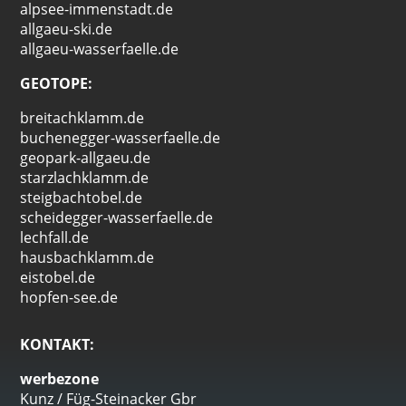
alpsee-immenstadt.de
allgaeu-ski.de
allgaeu-wasserfaelle.de
GEOTOPE:
breitachklamm.de
buchenegger-wasserfaelle.de
geopark-allgaeu.de
starzlachklamm.de
steigbachtobel.de
scheidegger-wasserfaelle.de
lechfall.de
hausbachklamm.de
eistobel.de
hopfen-see.de
KONTAKT:
werbezone
Kunz / Füg-Steinacker Gbr