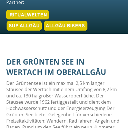
Partner:
DER GRÜNTEN SEE IN
WERTACH IM OBERALLGÄU
Der Grüntensee ist ein maximal 2,5 km langer
Stausee der Wertach mit einem Umfang von 8,2 km
und ca. 130 ha großer Wasseroberfläche. Der
Stausee wurde 1962 fertiggestellt und dient dem
Hochwasserschutz und der Energieerzeugung Der
Grünten See bietet Gelegenheit für verschiedene
Freizeitaktivitäten: Wandern, Rad fahren, Angeln und
Baden. Rund um den See führt ein neun Kilometer