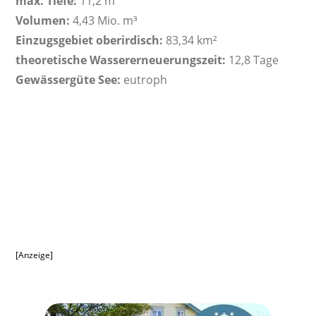
max. Tiefe:
11,2 m
Volumen:
4,43 Mio. m³
Einzugsgebiet oberirdisch:
83,34 km²
theoretische Wassererneuerungszeit:
12,8 Tage
Gewässergüte See:
eutroph
[Anzeige]