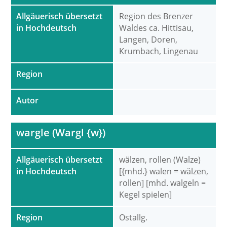
Allgäuerisch übersetzt
Region des Brenzer
in Hochdeutsch
Waldes ca. Hittisau,
Langen, Doren,
Krumbach, Lingenau
Region
Autor
wargle (Wargl {w})
Allgäuerisch übersetzt
wälzen, rollen (Walze)
in Hochdeutsch
[{mhd.} walen = wälzen,
rollen] [mhd. walgeln =
Kegel spielen]
Region
Ostallg.