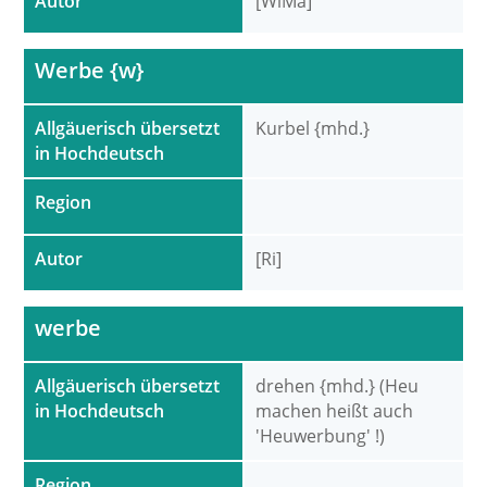
Autor
[WiMa]
Werbe {w}
Allgäuerisch übersetzt
Kurbel {mhd.}
in Hochdeutsch
Region
Autor
[Ri]
werbe
Allgäuerisch übersetzt
drehen {mhd.} (Heu
in Hochdeutsch
machen heißt auch
'Heuwerbung' !)
Region