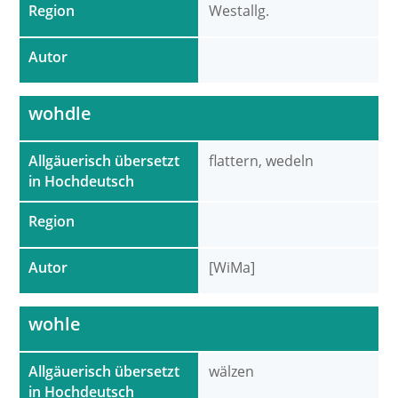
Region
Westallg.
Autor
wohdle
Allgäuerisch übersetzt
flattern, wedeln
in Hochdeutsch
Region
Autor
[WiMa]
wohle
Allgäuerisch übersetzt
wälzen
in Hochdeutsch