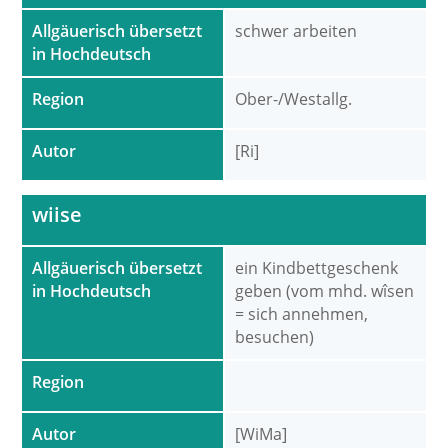
Allgäuerisch übersetzt
schwer arbeiten
in Hochdeutsch
Region
Ober-/Westallg.
Autor
[Ri]
wiise
Allgäuerisch übersetzt
ein Kindbettgeschenk
in Hochdeutsch
geben (vom mhd. wîsen
= sich annehmen,
besuchen)
Region
Autor
[WiMa]