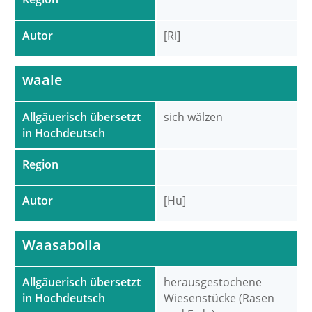
Autor
[Ri]
waale
Allgäuerisch übersetzt
sich wälzen
in Hochdeutsch
Region
Autor
[Hu]
Waasabolla
Allgäuerisch übersetzt
herausgestochene
in Hochdeutsch
Wiesenstücke (Rasen