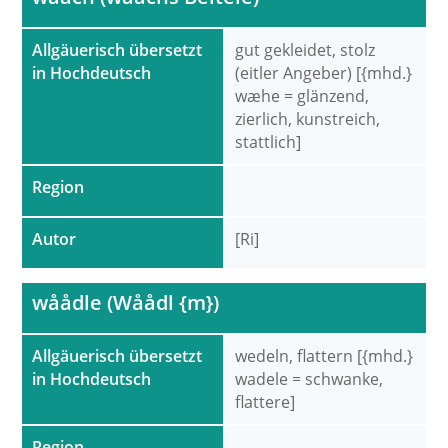
Allgäuerisch übersetzt
gut gekleidet, stolz
in Hochdeutsch
(eitler Angeber) [{mhd.}
wæhe = glänzend,
zierlich, kunstreich,
stattlich]
Region
Autor
[Ri]
wåådle (Wåådl {m})
Allgäuerisch übersetzt
wedeln, flattern [{mhd.}
in Hochdeutsch
wadele = schwanke,
flattere]
Region