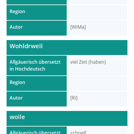
Region
Autor
[WiMa]
Wohldrweil
Allgäuerisch übersetzt
viel Zeit (haben)
in Hochdeutsch
Region
Autor
[Ri]
woile
Allgäuerisch übersetzt
schnell