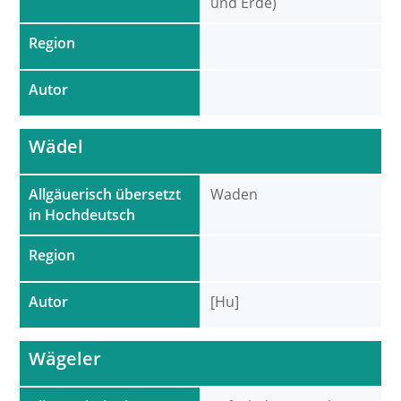
und Erde)
Region
Autor
Wädel
Allgäuerisch übersetzt
Waden
in Hochdeutsch
Region
Autor
[Hu]
Wägeler