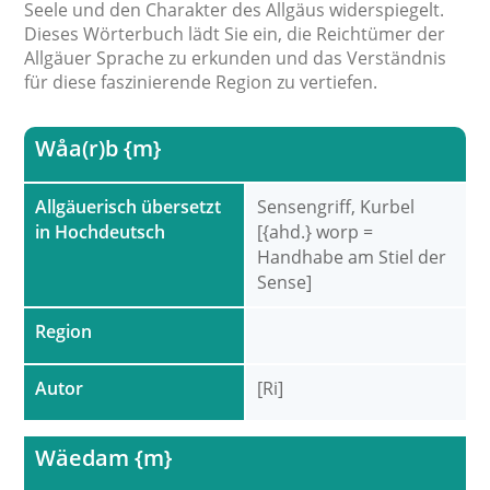
Seele und den Charakter des Allgäus widerspiegelt.
Dieses Wörterbuch lädt Sie ein, die Reichtümer der
Allgäuer Sprache zu erkunden und das Verständnis
für diese faszinierende Region zu vertiefen.
Wåa(r)b {m}
Allgäuerisch übersetzt
Sensengriff, Kurbel
in Hochdeutsch
[{ahd.} worp =
Handhabe am Stiel der
Sense]
Region
Autor
[Ri]
Wäedam {m}