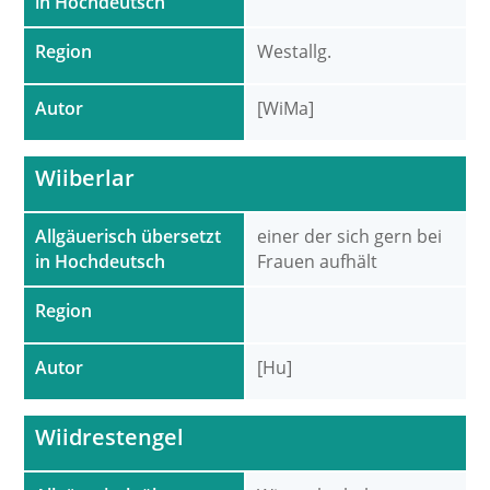
in Hochdeutsch
Region
Westallg.
Autor
[WiMa]
Wiiberlar
Allgäuerisch übersetzt
einer der sich gern bei
in Hochdeutsch
Frauen aufhält
Region
Autor
[Hu]
Wiidrestengel