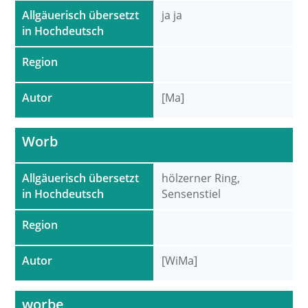
Allgäuerisch übersetzt
ja ja
in Hochdeutsch
Region
Autor
[Ma]
Worb
Allgäuerisch übersetzt
hölzerner Ring,
in Hochdeutsch
Sensenstiel
Region
Autor
[WiMa]
worbe