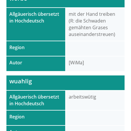
Allgäuerisch übersetzt
mit der Hand treiben
in Hochdeutsch
(R: die Schwaden
gemähten Grases
auseinanderstreuen)
Region
Autor
[WiMa]
wuahlig
Allgäuerisch übersetzt
arbeitswütig
in Hochdeutsch
Region