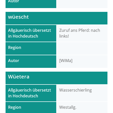
Autor
wüescht
Allgäuerisch übersetzt
Zuruf ans Pferd: nach
in Hochdeutsch
links!
Region
Autor
[WiMa]
Wüetera
Allgäuerisch übersetzt
Wasserschierling
in Hochdeutsch
Region
Westallg.