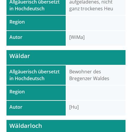
Allgäuerisch übersetzt
aufgeladenes, nicht
in Hochdeutsch
ganz trockenes Heu
Region
Autor
[WiMa]
Wäldar
Allgäuerisch übersetzt
Bewohner des
in Hochdeutsch
Bregenzer Waldes
Region
Autor
[Hu]
Wäldarloch