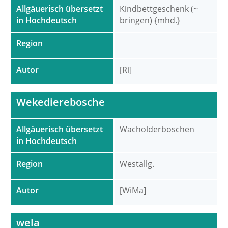
Allgäuerisch übersetzt
Kindbettgeschenk (~
in Hochdeutsch
bringen) {mhd.}
Region
Autor
[Ri]
Wekedierebosche
Allgäuerisch übersetzt
Wacholderboschen
in Hochdeutsch
Region
Westallg.
Autor
[WiMa]
wela