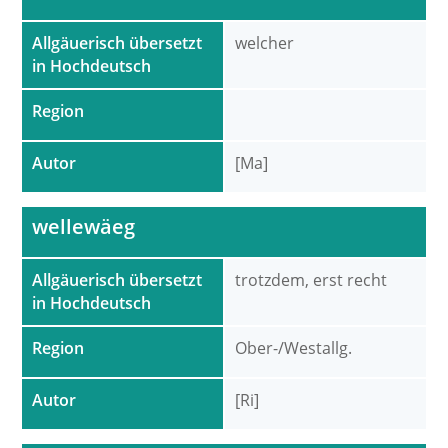
Allgäuerisch übersetzt
welcher
in Hochdeutsch
Region
Autor
[Ma]
wellewäeg
Allgäuerisch übersetzt
trotzdem, erst recht
in Hochdeutsch
Region
Ober-/Westallg.
Autor
[Ri]