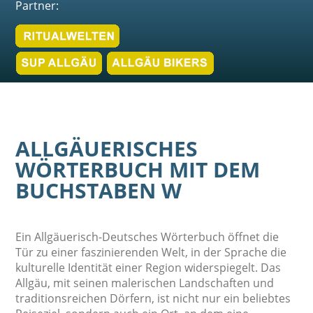
Partner:
ALLGÄUERISCHES
WÖRTERBUCH MIT DEM
BUCHSTABEN W
Ein Allgäuerisch-Deutsches Wörterbuch öffnet die
Tür zu einer faszinierenden Welt, in der Sprache die
kulturelle Identität einer Region widerspiegelt. Das
Allgäu, mit seinen malerischen Landschaften und
traditionsreichen Dörfern, ist nicht nur ein beliebtes