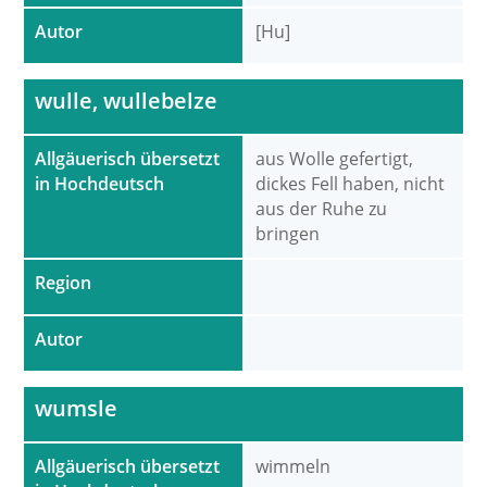
Autor
[Hu]
wulle, wullebelze
Allgäuerisch übersetzt
aus Wolle gefertigt,
in Hochdeutsch
dickes Fell haben, nicht
aus der Ruhe zu
bringen
Region
Autor
wumsle
Allgäuerisch übersetzt
wimmeln