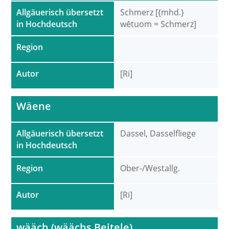
Allgäuerisch übersetzt
Schmerz [{mhd.}
in Hochdeutsch
wētuom = Schmerz]
Region
Autor
[Ri]
Wäene
Allgäuerisch übersetzt
Dassel, Dasselfliege
in Hochdeutsch
Region
Ober-/Westallg.
Autor
[Ri]
wääch (wäächs Beitele)