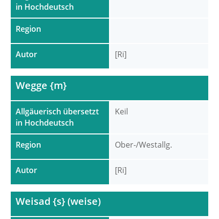
in Hochdeutsch
Region
Autor
[Ri]
Wegge {m}
Allgäuerisch übersetzt
Keil
in Hochdeutsch
Region
Ober-/Westallg.
Autor
[Ri]
Weisad {s} (weise)