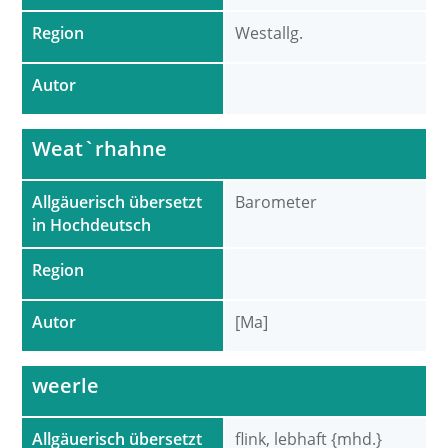
Region
Westallg.
Autor
Weat`rhahne
Allgäuerisch übersetzt
Barometer
in Hochdeutsch
Region
Autor
[Ma]
weerle
Allgäuerisch übersetzt
flink, lebhaft {mhd.}