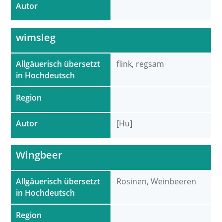
Autor
wimsleg
Allgäuerisch übersetzt
flink, regsam
in Hochdeutsch
Region
Autor
[Hu]
Wingbeer
Allgäuerisch übersetzt
Rosinen, Weinbeeren
in Hochdeutsch
Region