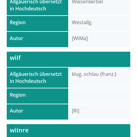
Allgäuerisch übersetzt
Wiesenkerbel
in Hochdeutsch
Region
Westallg.
Autor
[WiMa]
wiif
Allgäuerisch übersetzt
klug, schlau {franz.}
in Hochdeutsch
Region
Autor
[Ri]
wiinre