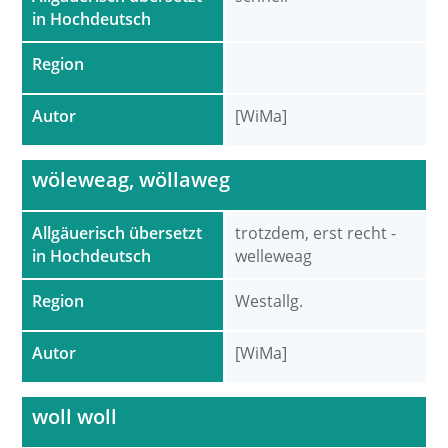
in Hochdeutsch
Region
Autor
[WiMa]
wöleweag, wöllaweg
Allgäuerisch übersetzt
trotzdem, erst recht -
in Hochdeutsch
welleweag
Region
Westallg.
Autor
[WiMa]
woll woll