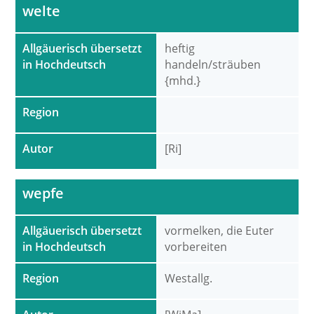
welte
Allgäuerisch übersetzt
heftig
in Hochdeutsch
handeln/sträuben
{mhd.}
Region
Autor
[Ri]
wepfe
Allgäuerisch übersetzt
vormelken, die Euter
in Hochdeutsch
vorbereiten
Region
Westallg.