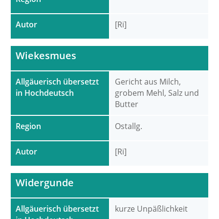
Autor
[Ri]
Wiekesmues
Allgäuerisch übersetzt
Gericht aus Milch,
in Hochdeutsch
grobem Mehl, Salz und
Butter
Region
Ostallg.
Autor
[Ri]
Widergunde
Allgäuerisch übersetzt
kurze Unpäßlichkeit