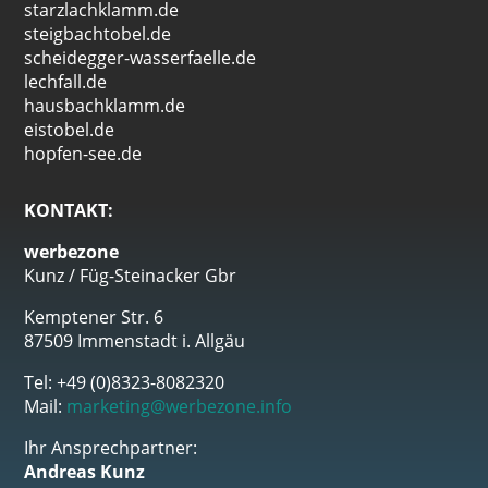
starzlachklamm.de
steigbachtobel.de
scheidegger-wasserfaelle.de
lechfall.de
hausbachklamm.de
eistobel.de
hopfen-see.de
KONTAKT:
werbezone
Kunz / Füg-Steinacker Gbr
Kemptener Str. 6
87509 Immenstadt i. Allgäu
Tel: +49 (0)8323-8082320
Mail:
marketing@werbezone.info
Ihr Ansprechpartner:
Andreas Kunz