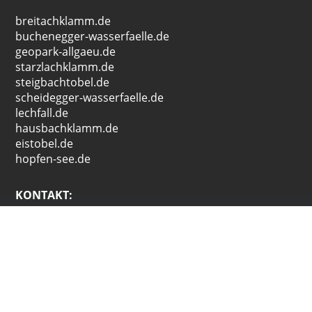
breitachklamm.de
buchenegger-wasserfaelle.de
geopark-allgaeu.de
starzlachklamm.de
steigbachtobel.de
scheidegger-wasserfaelle.de
lechfall.de
hausbachklamm.de
eistobel.de
hopfen-see.de
KONTAKT:
werbezone
Kunz / Füg-Steinacker Gbr
Kemptener Str. 6
87509 Immenstadt i. Allgäu
Tel: +49 (0)8323-8082320