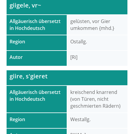
giigele, vr~
Allgäuerisch übersetzt
gelüsten, vor Gier
in Hochdeutsch
umkommen {mhd.}
Region
Ostallg.
Autor
[Ri]
giire, s'gieret
Allgäuerisch übersetzt
kreischend knarrend
in Hochdeutsch
(von Türen, nicht
geschmierten Rädern)
Region
Westallg.