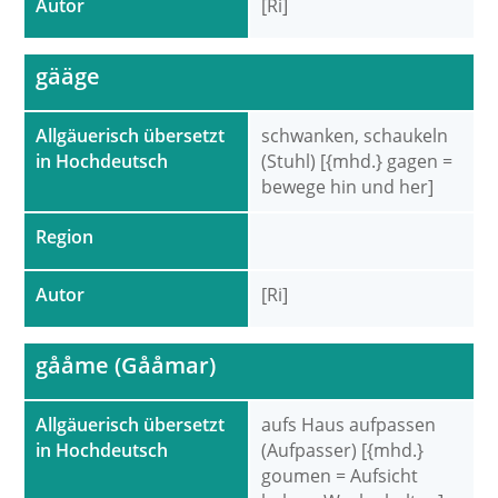
Autor
[Ri]
gääge
Allgäuerisch übersetzt
schwanken, schaukeln
in Hochdeutsch
(Stuhl) [{mhd.} gagen =
bewege hin und her]
Region
Autor
[Ri]
gååme (Gååmar)
Allgäuerisch übersetzt
aufs Haus aufpassen
in Hochdeutsch
(Aufpasser) [{mhd.}
goumen = Aufsicht