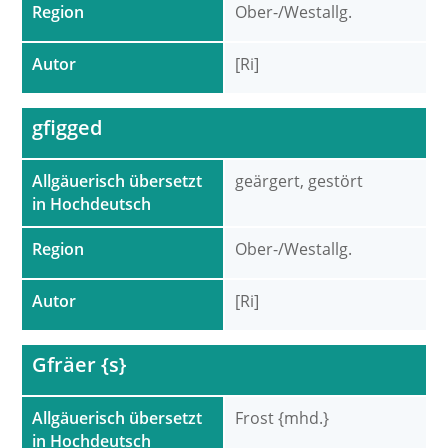
Region
Ober-/Westallg.
Autor
[Ri]
gfigged
Allgäuerisch übersetzt
geärgert, gestört
in Hochdeutsch
Region
Ober-/Westallg.
Autor
[Ri]
Gfräer {s}
Allgäuerisch übersetzt
Frost {mhd.}
in Hochdeutsch