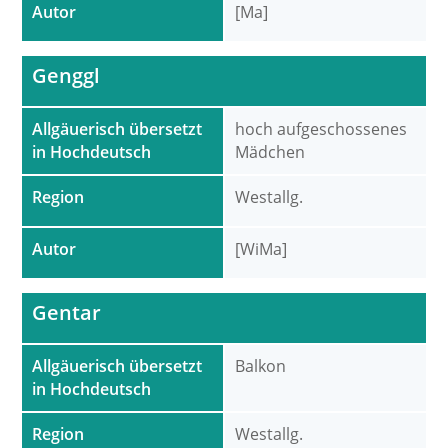
Autor
[Ma]
Genggl
Allgäuerisch übersetzt
hoch aufgeschossenes
in Hochdeutsch
Mädchen
Region
Westallg.
Autor
[WiMa]
Gentar
Allgäuerisch übersetzt
Balkon
in Hochdeutsch
Region
Westallg.