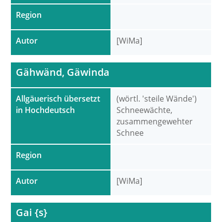
Region
Autor
[WiMa]
Gähwänd, Gäwinda
Allgäuerisch übersetzt
(wörtl. 'steile Wände')
in Hochdeutsch
Schneewächte,
zusammengewehter
Schnee
Region
Autor
[WiMa]
Gai {s}