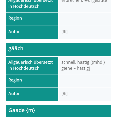
Allgäuerisch übersetzt
erbrechen, Würgelaute
in Hochdeutsch
Region
Autor
[Ri]
gääch
Allgäuerisch übersetzt
schnell, hastig [{mhd.}
in Hochdeutsch
gæhe = hastig]
Region
Autor
[Ri]
Gaade {m}