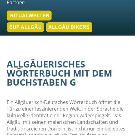
Partner:
ALLGÄUERISCHES
WÖRTERBUCH MIT DEM
BUCHSTABEN G
Ein Allgäuerisch-Deutsches Wörterbuch öffnet die
Tür zu einer faszinierenden Welt, in der Sprache die
kulturelle Identität einer Region widerspiegelt. Das
Allgäu, mit seinen malerischen Landschaften und
traditionsreichen Dörfern, ist nicht nur ein beliebtes