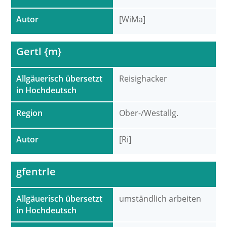
Autor
[WiMa]
Gertl {m}
Allgäuerisch übersetzt
Reisighacker
in Hochdeutsch
Region
Ober-/Westallg.
Autor
[Ri]
gfentrle
Allgäuerisch übersetzt
umständlich arbeiten
in Hochdeutsch