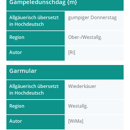
Gämpeledunschdag {m}
Allgäuerisch übersetzt
gumpiger Donnerstag
in Hochdeutsch
Region
Ober-/Westallg.
Autor
[Ri]
Garmular
Allgäuerisch übersetzt
Wiederkäuer
in Hochdeutsch
Region
Westallg.
Autor
[WiMa]