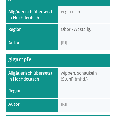
Allgäuerisch übersetzt
ergib dich!
in Hochdeutsch
Region
Ober-/Westallg.
Autor
[Ri]
gigampfe
Allgäuerisch übersetzt
wippen, schaukeln
in Hochdeutsch
(Stuhl) {mhd.}
Region
Autor
[Ri]