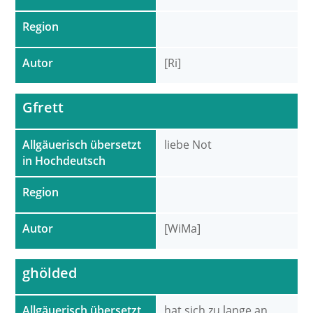
Region
Autor
[Ri]
Gfrett
Allgäuerisch übersetzt
liebe Not
in Hochdeutsch
Region
Autor
[WiMa]
ghölded
Allgäuerisch übersetzt
hat sich zu lange an