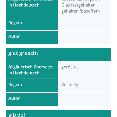
in Hochdeutsch
Glas festgehalten
gehalten (besoffen)
Region
Autor
giat grescht
Allgäuerisch übersetzt
geröstet
in Hochdeutsch
Region
Westallg.
Autor
gib de!