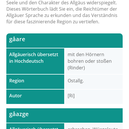
Seele und den Charakter des Allgäus widerspiegelt.
Dieses Wörterbuch lädt Sie ein, die Reichtümer der
Allgäuer Sprache zu erkunden und das Verständnis
für diese faszinierende Region zu vertiefen.
gåare
Allgäuerisch übersetzt
mit den Hörnern
in Hochdeutsch
bohren oder stoßen
(Rinder)
Region
Ostallg.
Autor
[Ri]
gåazge