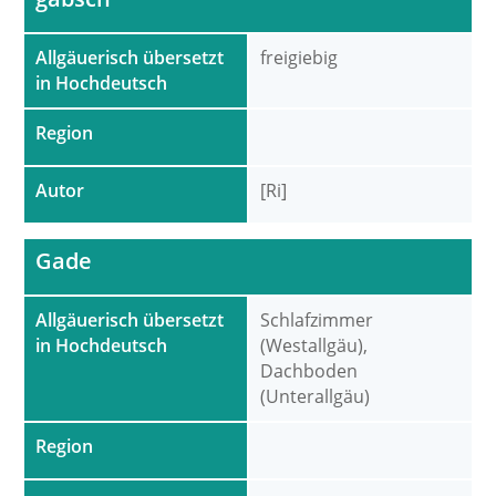
Allgäuerisch übersetzt
freigiebig
in Hochdeutsch
Region
Autor
[Ri]
Gade
Allgäuerisch übersetzt
Schlafzimmer
in Hochdeutsch
(Westallgäu),
Dachboden
(Unterallgäu)
Region