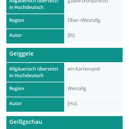
Allgäuerisch übersetzt
gääbe (Konjunktiv)
in Hochdeutsch
Region
Ober-/Westallg.
Autor
[Ri]
Geiggele
Allgäuerisch übersetzt
ein Kartenspiel
in Hochdeutsch
Region
Westallg.
Autor
[Hu]
Geißgschau