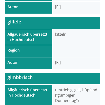
Autor
[Ri]
gillele
Allgäuerisch übersetzt
kitzeln
in Hochdeutsch
Region
Autor
[Ri]
gimbbrisch
Allgäuerisch übersetzt
umtriebig, geil, hüpfend
in Hochdeutsch
("gumpiger
Donnerstag")