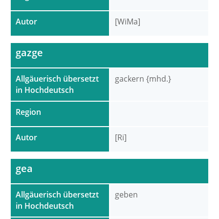
Autor
[WiMa]
gazge
Allgäuerisch übersetzt
gackern {mhd.}
in Hochdeutsch
Region
Autor
[Ri]
gea
Allgäuerisch übersetzt
geben
in Hochdeutsch