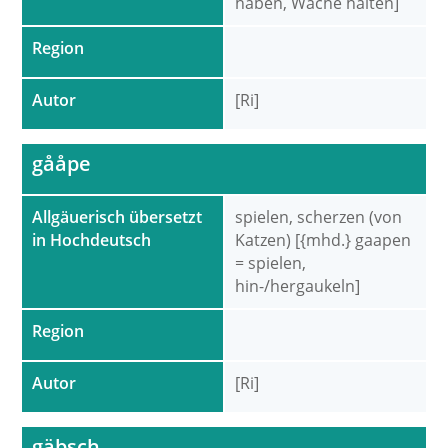
haben, Wache halten]
Region
Autor
[Ri]
gååpe
Allgäuerisch übersetzt
spielen, scherzen (von
in Hochdeutsch
Katzen) [{mhd.} gaapen
= spielen,
hin-/hergaukeln]
Region
Autor
[Ri]
gäbsch