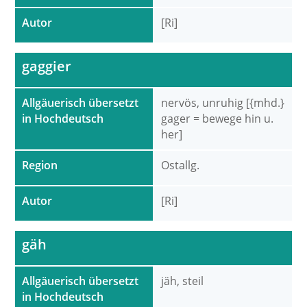
Autor
[Ri]
gaggier
Allgäuerisch übersetzt
nervös, unruhig [{mhd.}
in Hochdeutsch
gager = bewege hin u.
her]
Region
Ostallg.
Autor
[Ri]
gäh
Allgäuerisch übersetzt
jäh, steil
in Hochdeutsch