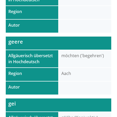
Region
Autor
geere
Allgäuerisch übersetzt
möchten ('begehren')
in Hochdeutsch
Region
Aach
Autor
gei