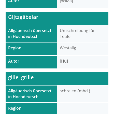
Autor
[WiMa]
Gijtzgäbelar
Allgäuerisch übersetzt
Umschreibung für
in Hochdeutsch
Teufel
Region
Westallg.
Autor
[Hu]
gille, grille
Allgäuerisch übersetzt
schreien {mhd.}
in Hochdeutsch
Region