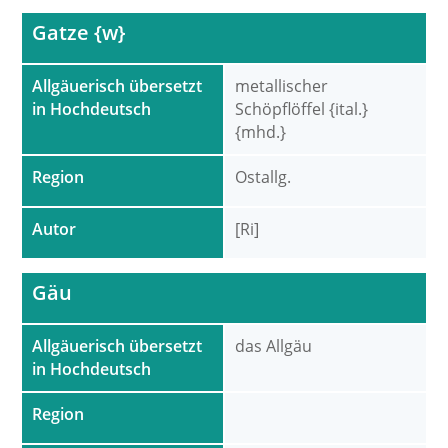
Gatze {w}
Allgäuerisch übersetzt
metallischer
in Hochdeutsch
Schöpflöffel {ital.}
{mhd.}
Region
Ostallg.
Autor
[Ri]
Gäu
Allgäuerisch übersetzt
das Allgäu
in Hochdeutsch
Region