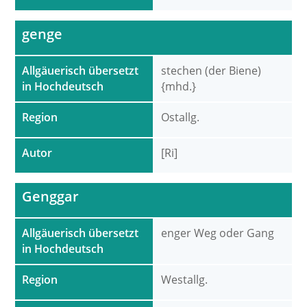
genge
Allgäuerisch übersetzt
stechen (der Biene)
in Hochdeutsch
{mhd.}
Region
Ostallg.
Autor
[Ri]
Genggar
Allgäuerisch übersetzt
enger Weg oder Gang
in Hochdeutsch
Region
Westallg.