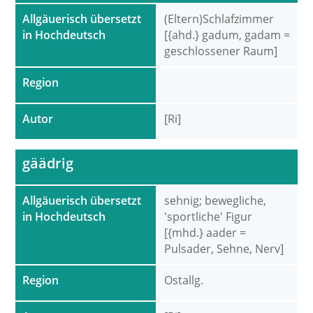
Allgäuerisch übersetzt
(Eltern)Schlafzimmer
in Hochdeutsch
[{ahd.} gadum, gadam =
geschlossener Raum]
Region
Autor
[Ri]
gäädrig
Allgäuerisch übersetzt
sehnig; bewegliche,
in Hochdeutsch
'sportliche' Figur
[{mhd.} aader =
Pulsader, Sehne, Nerv]
Region
Ostallg.