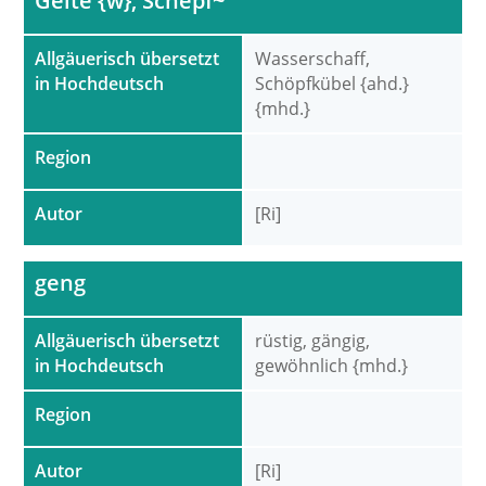
Gelte {w}, Schepf~
Allgäuerisch übersetzt
Wasserschaff,
in Hochdeutsch
Schöpfkübel {ahd.}
{mhd.}
Region
Autor
[Ri]
geng
Allgäuerisch übersetzt
rüstig, gängig,
in Hochdeutsch
gewöhnlich {mhd.}
Region
Autor
[Ri]