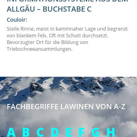
LLGÄU – BUCHSTABE C
Couloir:
Steile Rinne, meist in kammnaher Lage und begrenzt
von blankem Fels. Oft mit Schutt durchsetzt.
Bevorzugter Ort für die Bildung von
Triebschneeansammlungen.
FACHBEGRIFFE LAWINEN VON A-Z
A
B
C
D
E
F
G
H