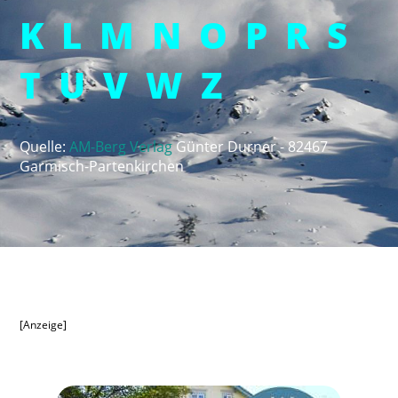
K
L
M
N
O
P
R
S
T
U
V
W
Z
Quelle:
AM-Berg Verlag
Günter Durner -
82467
Garmisch-Partenkirchen
[Anzeige]