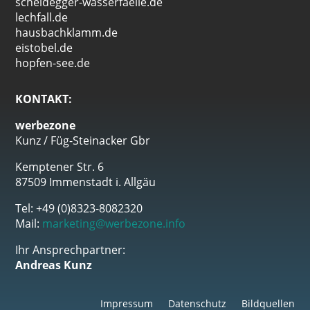
scheidegger-wasserfaelle.de
lechfall.de
hausbachklamm.de
eistobel.de
hopfen-see.de
KONTAKT:
werbezone
Kunz / Füg-Steinacker Gbr
Kemptener Str. 6
87509 Immenstadt i. Allgäu
Tel: +49 (0)8323-8082320
Mail:
marketing@werbezone.info
Ihr Ansprechpartner:
Andreas Kunz
Impressum
Datenschutz
Bildquellen