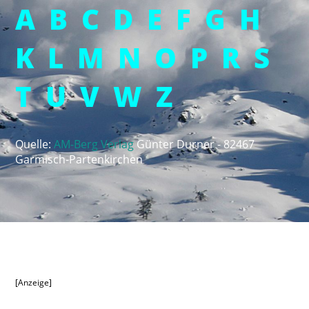
A
B
C
D
E
F
G
H
K
L
M
N
O
P
R
S
T
U
V
W
Z
Quelle:
AM-Berg Verlag
Günter Durner -
82467
Garmisch-Partenkirchen
[Anzeige]