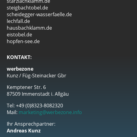
starzlachklamm.de
steigbachtobel.de
scheidegger-wasserfaelle.de
lechfall.de
hausbachklamm.de
eistobel.de
hopfen-see.de
KONTAKT:
werbezone
Kunz / Füg-Steinacker Gbr
Kemptener Str. 6
87509 Immenstadt i. Allgäu
Tel: +49 (0)8323-8082320
Mail:
marketing@werbezone.info
Ihr Ansprechpartner:
Andreas Kunz