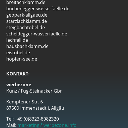
breitachklamm.de
buchenegger-wasserfaelle.de
geopark-allgaeu.de
starzlachklamm.de
steigbachtobel.de
scheidegger-wasserfaelle.de
lechfall.de
hausbachklamm.de
eistobel.de
hopfen-see.de
KONTAKT:
werbezone
Kunz / Füg-Steinacker Gbr
Kemptener Str. 6
87509 Immenstadt i. Allgäu
Tel: +49 (0)8323-8082320
Mail:
marketing@werbezone.info