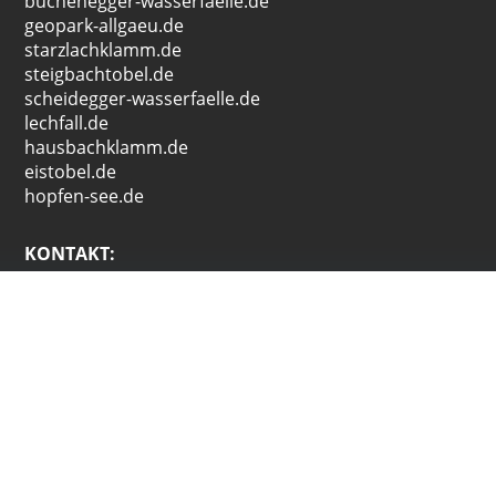
buchenegger-wasserfaelle.de
geopark-allgaeu.de
starzlachklamm.de
steigbachtobel.de
scheidegger-wasserfaelle.de
lechfall.de
hausbachklamm.de
eistobel.de
hopfen-see.de
KONTAKT:
werbezone
Kunz / Füg-Steinacker Gbr
Kemptener Str. 6
87509 Immenstadt i. Allgäu
Tel: +49 (0)8323-8082320
Mail:
marketing@werbezone.info
Ihr Ansprechpartner: