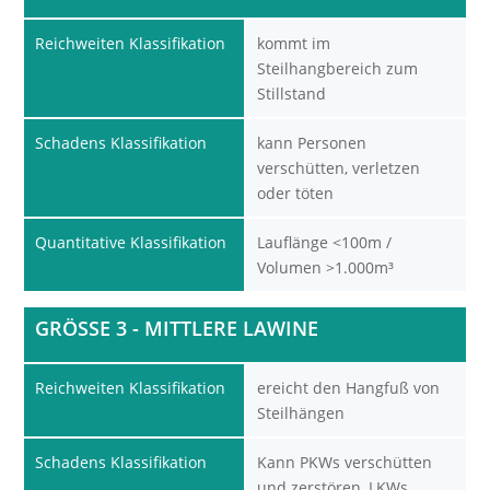
Reichweiten Klassifikation
kommt im
Steilhangbereich zum
Stillstand
Schadens Klassifikation
kann Personen
verschütten, verletzen
oder töten
Quantitative Klassifikation
Lauflänge <100m /
Volumen >1.000m³
GRÖSSE 3 - MITTLERE LAWINE
Reichweiten Klassifikation
ereicht den Hangfuß von
Steilhängen
Schadens Klassifikation
Kann PKWs verschütten
und zerstören, LKWs