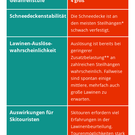
Gefahrenstufe
4 groß
Schneedeckenstabilität
Die Schneedecke ist an
den meisten Steilhängen*
schwach verfestigt.
Lawinen-Auslöse-
Auslösung ist bereits bei
wahrscheinlichkeit
geringerer
Zusatzbelastung** an
zahlreichen Steilhängen
wahrscheinlich. Fallweise
sind spontan einige
mittlere, mehrfach auch
große Lawinen zu
erwarten.
Auswirkungen für
Skitouren erfordern viel
Skitouristen
Erfahrungen in der
Lawinenbeurteilung.
Tourenmöglichkeiten stark