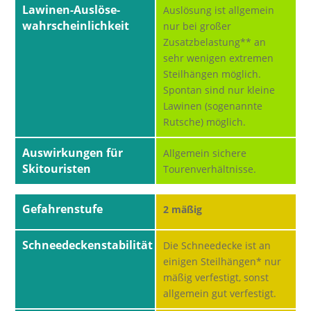
Lawinen-Auslöse-
Auslösung ist allgemein
wahrscheinlichkeit
nur bei großer
Zusatzbelastung** an
sehr wenigen extremen
Steilhängen möglich.
Spontan sind nur kleine
Lawinen (sogenannte
Rutsche) möglich.
Auswirkungen für
Allgemein sichere
Skitouristen
Tourenverhältnisse.
Gefahrenstufe
2 mäßig
Schneedeckenstabilität
Die Schneedecke ist an
einigen Steilhängen* nur
mäßig verfestigt, sonst
allgemein gut verfestigt.