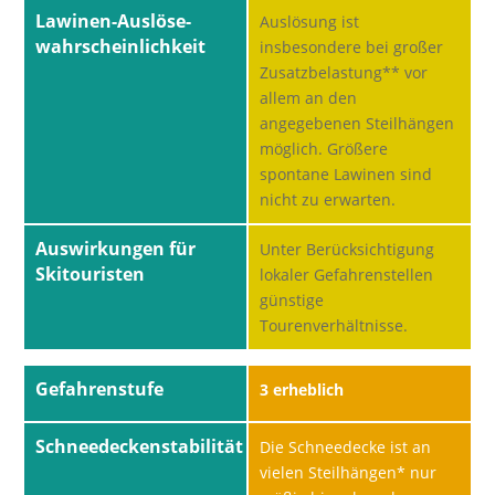
Lawinen-Auslöse-
Auslösung ist
wahrscheinlichkeit
insbesondere bei großer
Zusatzbelastung** vor
allem an den
angegebenen Steilhängen
möglich. Größere
spontane Lawinen sind
nicht zu erwarten.
Auswirkungen für
Unter Berücksichtigung
Skitouristen
lokaler Gefahrenstellen
günstige
Tourenverhältnisse.
Gefahrenstufe
3 erheblich
Schneedeckenstabilität
Die Schneedecke ist an
vielen Steilhängen* nur