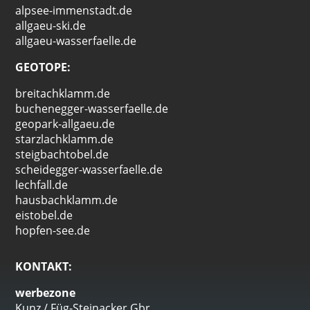
alpsee-immenstadt.de
allgaeu-ski.de
allgaeu-wasserfaelle.de
GEOTOPE:
breitachklamm.de
buchenegger-wasserfaelle.de
geopark-allgaeu.de
starzlachklamm.de
steigbachtobel.de
scheidegger-wasserfaelle.de
lechfall.de
hausbachklamm.de
eistobel.de
hopfen-see.de
KONTAKT:
werbezone
Kunz / Füg-Steinacker Gbr