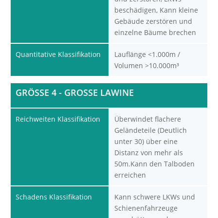
beschädigen, Kann kleine
Gebäude zerstören und
einzelne Bäume brechen
Quantitative Klassifikation
Lauflänge <1.000m /
Volumen >10.000m³
GRÖSSE 4 - GROSSE LAWINE
Reichweiten Klassifikation
Überwindet flachere
Geländeteile (Deutlich
unter 30) über eine
Distanz von mehr als
50m.Kann den Talboden
erreichen
Schadens Klassifikation
Kann schwere LKWs und
Schienenfahrzeuge