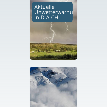
Aktuelle
Unwetterwarnungen
in D-A-CH
Aktuelle
Unwetterwarungen
finden Sie auf den
hier...