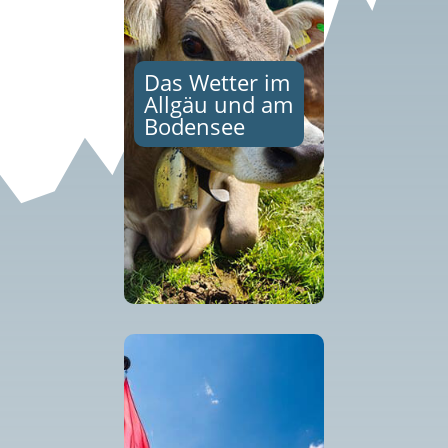
Das Wetter im
Allgäu und am
Bodensee
Das Wetter im Allgäu
und am Bodensee ist
wechselhaft, aber
faszinierend...